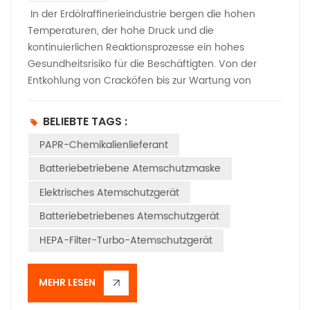
In der Erdölraffinerieindustrie bergen die hohen
Temperaturen, der hohe Druck und die
kontinuierlichen Reaktionsprozesse ein hohes
Gesundheitsrisiko für die Beschäftigten. Von der
Entkohlung von Cracköfen bis zur Wartung von
Hydroprocessing-Anlagen, von Arbeiten in beengten
Räumen bis zu täglichen Inspektionen sind giftige
BELIEBTE TAGS :
und schädliche Substanzen wie Schwefelwasserstoff,
PAPR-Chemikalienlieferant
Benzol und Schwermetallkatalysatorstaub
allgegenwärtig. Atemschutz ist daher die wichtigste
Batteriebetriebene Atemschutzmaske
Schutzmaßnahme für die Sicherheit der Arbeiter. Als
Elektrisches Atemschutzgerät
effiziente Atemschutzausrüstung… Vollgesichts-
PAPR-Atemschutzgerät ist nicht länger ein optionales
Batteriebetriebenes Atemschutzgerät
„Bonus-Feature“, sondern eine
HEPA-Filter-Turbo-Atemschutzgerät
„Standardkonfiguration“ für die sichere Produktion in
Raffinerien; wichtiger noch: Aufgrund der großen
Unterschiede bei den Gefahren in den
MEHR LESEN
verschiedenen Betriebsszenarien müssen Raffinerien