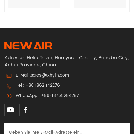
Augenschutz
Augenschutz
Anti-Schlag-
Verwendet in
Brille
Schweißen Labor
Wissenschaft
Adresse :Heliu Town, Huaiyuan County, Bengbu City,
Anhui Province, China
E-Mail :
sales@txhyfh.com
Tel :
+86 18621142276
WhatsApp :
+86-18755284287