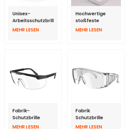
Unisex-
Hochwertige
Arbeitsschutzbrille,
stoßfeste
Augenschutz mit
Schutzbrille zum
MEHR LESEN
MEHR LESEN
stoßfesten
Schutz der
Eigenschaften
Augen
Fabrik-
Fabrik
Schutzbrille
Schutzbrille
Männer Frauen
Männer Frauen
MEHR LESEN
MEHR LESEN