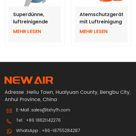
Superdünne,
Atemschutzgeräte
luftreinigende
mit Luftreinigung
Atemschutzgeräte
und RD40-
MEHR LESEN
MEHR LESEN
im Rucksackstil
Schnittstelle
mit Halbmaske
Adresse :Heliu Town, Huaiyuan County, Bengbu City,
Anhui Province, China
E-Mail :
sales@txhyfh.com
Tel :
+86 18621142276
WhatsApp :
+86-18755284287