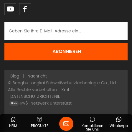
Blog
|
Nachricht
© Bengbu Longkai Schweißschutztechnologie Co., Ltd.
Alle Rechte vorbehalten.
Xml
|
DATENSCHUTZRICHTLINIE
IPv6-Netzwerk unterstützt
HEIM
PRODUKTE
Kontaktieren
WhatsApp
Sie Uns