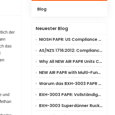
Blog
Polski
Українська
Neuester Blog
lich der
NIOSH PAPR: US Compliance & Testing Requirements
gen
ich das
AS/NZS 1716:2012: Compliance Standard for PAPR Respirators
t
ien
Why All NEW AIR PAPR Units Choose RILSA NB1024 for Certification?
NEW AIR PAPR with Multi-Functional Flip-Up Welding Helmet
Warum das BXH-3003 PAPR erhebliche Kosteneinsparungen ermöglicht
BXH-3003 PAPR: Vollständige Anwendungsszenarioanalyse
e und
Methan
BXH-3003 Superdünner Rucksack-PAPR