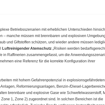
plexe Betriebsszenarien mit erheblichen Unterschieden hinsicht
pen – manche müssen mit brennbaren und explosiven Umgebun
ub und Giftstoffen schützen, und wieder andere müssen ledigl
hl
Luftreinigender Atemschutz
„Risiken werden bedarfsgerech
ufe in Raffinerien zusammengefasst, um die Anwendungsszenar
hmen eine Referenz für die korrekte Konfiguration ihrer
Arbeiten mit hohem Gefahrenpotenzial in explosionsgefährdeten
Anlagen, Reformierungsanlagen, Benzin-/Diesel-Lagerbereich
alten brennbare und explosive Gase wie Schwefelwasserstoff, 
 Zone 1, Zone 2) zugeordnet sind. In solchen Bereichen ist die