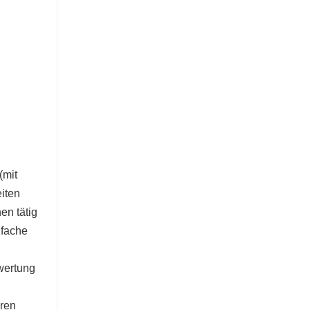
(mit
iten
en tätig
nfache
wertung
hren