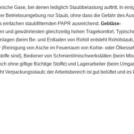
ische Gase, bei denen lediglich Staubbelastung auftritt. In eini
 der Betriebsumgebung nur Staub, ohne dass die Gefahr des Austr
nes einfachen staubfilternden PAPR ausreichend.
Gebläse-
en und gewährleisten gleichzeitig hohen Tragekomfort. Typisch
nlagen (beim Be- und Entladen von Rohöl entsteht Rohölstaub,
er (Reinigung von Asche im Feuerraum von Kohle- oder Ölkessel
offe sind), Bediener von Schmierölmischwerkstätten (beim Mi
och ohne giftige flüchtige Stoffe) und Lagerarbeiter (beim Umga
ht Verpackungsstaub; der Arbeitsbereich ist gut belüftet und es