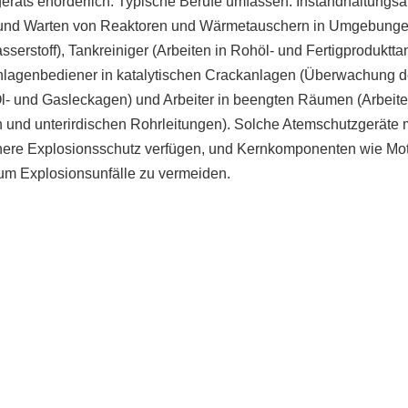
äts erforderlich. Typische Berufe umfassen: Instandhaltungsar
n und Warten von Reaktoren und Wärmetauschern in Umgebunge
erstoff), Tankreiniger (Arbeiten in Rohöl- und Fertigproduktta
Anlagenbediener in katalytischen Crackanlagen (Überwachung 
- und Gasleckagen) und Arbeiter in beengten Räumen (Arbeite
und unterirdischen Rohrleitungen). Solche Atemschutzgeräte
ichere Explosionsschutz verfügen, und Kernkomponenten wie Mo
um Explosionsunfälle zu vermeiden.