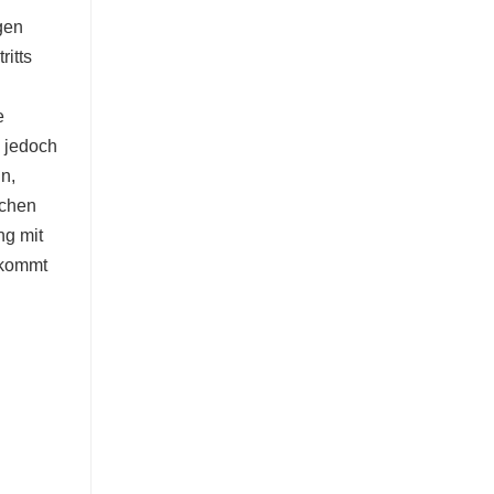
gen
itts
e
 jedoch
n,
schen
ng mit
 kommt