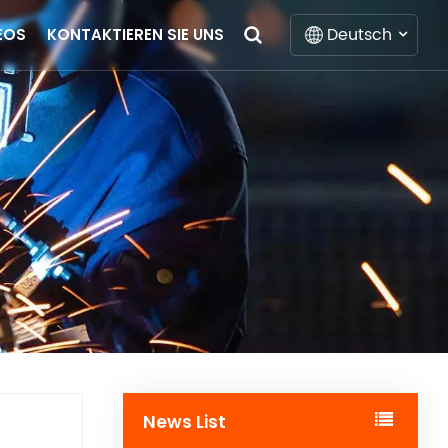
Deutsch
EOS
KONTAKTIEREN SIE UNS
English
Français
Deutsch
Italiano
Русский
Español
Português
News List
Nederlands