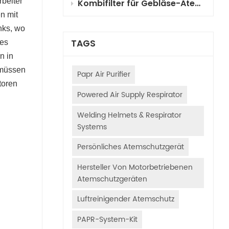
beiter
Kombifilter für Gebläse-Atemschutzgeräte (PAPR) für die Fahrzeuglackierung: Auswahl, Funktionsprinzipien und Anwendungsleitfaden
n mit
nks, wo
TAGS
des
n in
 müssen
Papr Air Purifier
toren
Powered Air Supply Respirator
Welding Helmets & Respirator
Systems
Persönliches Atemschutzgerät
Hersteller Von Motorbetriebenen
Atemschutzgeräten
Luftreinigender Atemschutz
PAPR-System-Kit