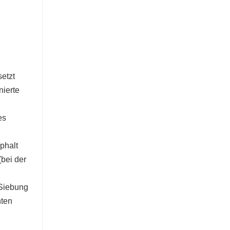
setzt
nierte
es
phalt
bei der
,
 Siebung
nten