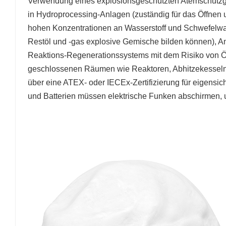
Verwendung eines explosionsgeschützten Atemschutzger
in Hydroprocessing-Anlagen (zuständig für das Öffne
hohen Konzentrationen an Wasserstoff und Schwefelwass
Restöl und -gas explosive Gemische bilden können), 
Reaktions-Regenerationssystems mit dem Risiko von Öl
geschlossenen Räumen wie Reaktoren, Abhitzekesseln 
über eine ATEX- oder IECEx-Zertifizierung für eigens
und Batterien müssen elektrische Funken abschirmen, 