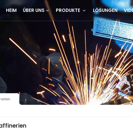
HEIM
ÜBER UNS
PRODUKTE
LÖSUNGEN
VID
nerien
ffinerien