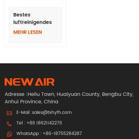
Bestes
luftreinigendes
Atemschutzgerät
MEHR LESEN
mit
hochklappbaren,
automatisch
verdunkelnden
Helmen
Adresse :Heliu Town, Huaiyuan County, Bengbu City,
Anhui Province, China
E-Mail :
sales@txhyfh.com
Tel :
+86 18621142276
WhatsApp :
+86-18755284287