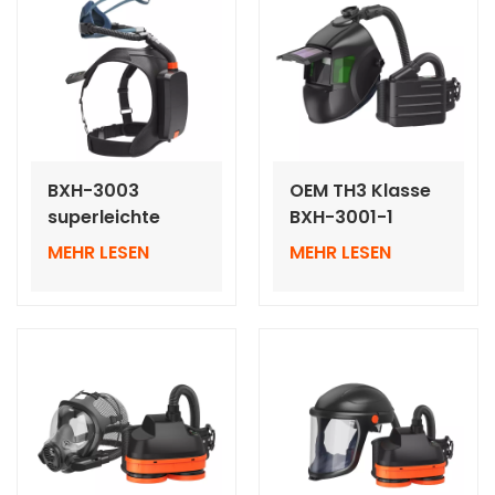
Helmen
BXH-3003
OEM TH3 Klasse
superleichte
BXH-3001-1
PAPR-
Atemschutzgeräte
MEHR LESEN
MEHR LESEN
Rucksackmodelle
mit
mit Halbmaske
automatischer
Verdunkelung
des Helms