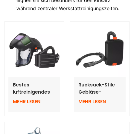
eignen sie sich besonders für den Einsatz
während zentraler Werkstattreinigungszeiten.
Bestes
Rucksack-Stile
luftreinigendes
Gebläse-
Atemschutzgerät
Luftreinigungsgeräte
MEHR LESEN
MEHR LESEN
mit
BXH-3003 super
hochklappbaren,
leichte PAPR
automatisch
verdunkelnden