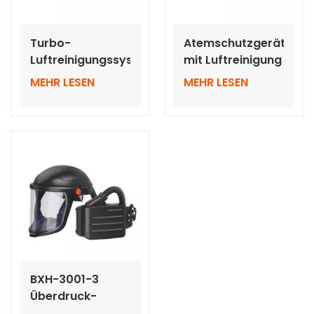
Turbo-
Atemschutzgeräte
Luftreinigungssystem
mit Luftreinigung
PAPR mit
und
MEHR LESEN
MEHR LESEN
Vollgesichtsmaske
Druckluftsysteme
mit A2P3-
Luftbehälter
BXH-3001-3
Überdruck-
Luftreinigungs-