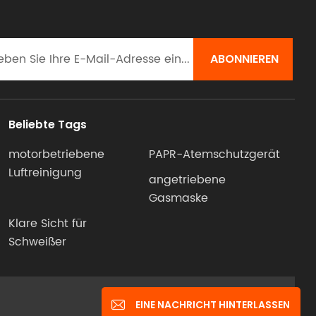
bändern
 Achten
steller,
nder
e CE-
ien wie
Beliebte Tags
motorbetriebene
PAPR-Atemschutzgerät
Luftreinigung
angetriebene
iversell
Gasmaske
rf an
s
Klare Sicht für
Schweißer
IPv6-Netzwerk unterstützt
EINE NACHRICHT HINTERLASSEN