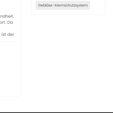
Gebläse-Atemschutzsystem
ndheit.
ort. Da
ist der
n
hoher
ns 95 %
n, um
e
ise