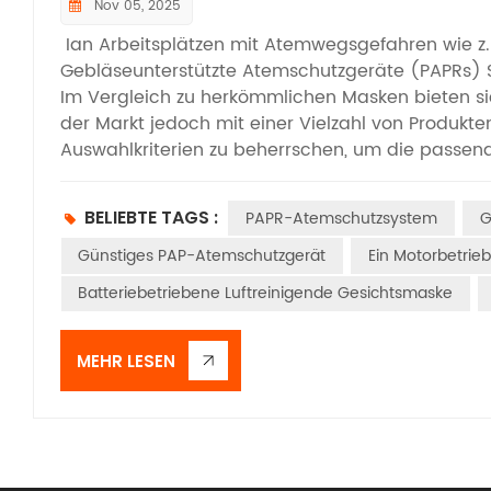
Nov 05, 2025
Ian Arbeitsplätzen mit Atemwegsgefahren wie z. 
Gebläseunterstützte Atemschutzgeräte (PAPRs) S
Im Vergleich zu herkömmlichen Masken bieten si
der Markt jedoch mit einer Vielzahl von Produkten
Auswahlkriterien zu beherrschen, um die passend
erste Schritt. In staubigen Umgebungen wie Ber
Gebläseunterstützung und Filterwatte der Klasse
BELIEBTE TAGS :
PAPR-Atemschutzsystem
G
gefährlichen Gasen, beispielsweise in der chemi
verwendet und der Schutzbereich auf die Art d
Günstiges PAP-Atemschutzgerät
Ein Motorbetrie
Luftfeuchtigkeit, hohen Temperaturen oder elektr
Batteriebetriebene Luftreinigende Gesichtsmaske
hitzebeständigen und antistatischen Eigenschaft
Leistungsparameter sind entscheidende Kriterien
erfüllen. internationale Standards ( US NIOSH, EU
MEHR LESEN
für die Zielschadstoffe. Für Hochrisikoszenarien w
Dauerbetrieb von über 8 Stunden wählen Sie Mod
Schutzlücken durch Stromausfälle zu vermeiden.
Akzeptanz und die Einhaltung der Nutzungsregeln