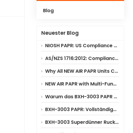
Blog
Polski
Українська
Neuester Blog
NIOSH PAPR: US Compliance & Testing Requirements
AS/NZS 1716:2012: Compliance Standard for PAPR Respirators
Why All NEW AIR PAPR Units Choose RILSA NB1024 for Certification?
NEW AIR PAPR with Multi-Functional Flip-Up Welding Helmet
Warum das BXH-3003 PAPR erhebliche Kosteneinsparungen ermöglicht
BXH-3003 PAPR: Vollständige Anwendungsszenarioanalyse
BXH-3003 Superdünner Rucksack-PAPR