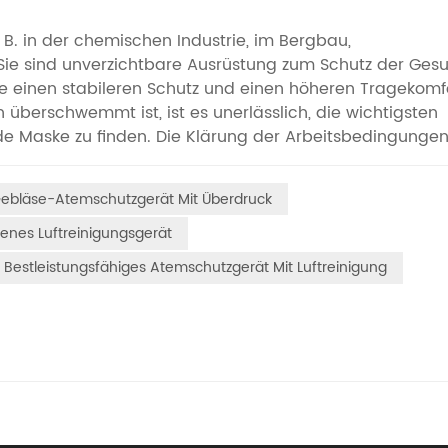
B. in der chemischen Industrie, im Bergbau,
ie sind unverzichtbare Ausrüstung zum Schutz der Gesu
e einen stabileren Schutz und einen höheren Tragekomf
 überschwemmt ist, ist es unerlässlich, die wichtigsten
e Maske zu finden. Die Klärung der Arbeitsbedingungen 
gwerken und Baustellen sollten Atemschutzgeräte mit
 N95 oder höher bevorzugt werden. Bei Arbeiten mit
ebläse-Atemschutzgerät Mit Überdruck
schen Industrie, müssen die passenden Gasfilterpatrone
er Schadstoffe abgestimmt werden. In Umgebungen mit 
benes Luftreinigungsgerät
ostatischer Aufladung sind die wasserdichten,
Bestleistungsfähiges Atemschutzgerät Mit Luftreinigung
en des Produkts besonders wichtig. Die wichtigsten
. Die Filtrationseffizienz muss bestimmte Anforderungen
 CE) gewährleisten eine Filtrationseffizienz von mindeste
erden Hocheffizienzfilter mit 99,9 % empfohlen. Für einen
elle mit austauschbaren Akkus oder Schnellladefunktio
 Tragekomfort und Anpassungsfähigkeit beeinflussen di
 direkt. Für Kapuzen PAPRsDas Gewicht sollte idealerwe