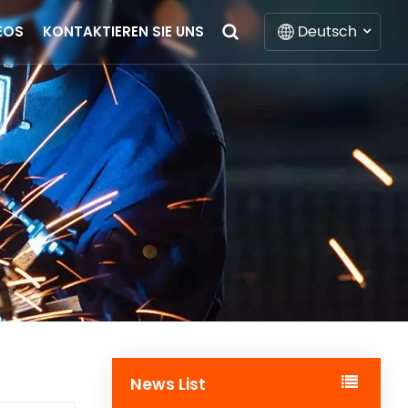
Deutsch
EOS
KONTAKTIEREN SIE UNS
English
Français
Deutsch
Italiano
Русский
Español
Português
News List
Nederlands