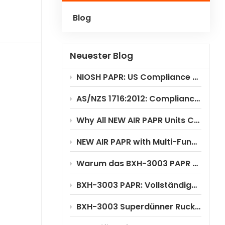
Blog
Polski
Українська
Neuester Blog
NIOSH PAPR: US Compliance & Testing Requirements
AS/NZS 1716:2012: Compliance Standard for PAPR Respirators
Why All NEW AIR PAPR Units Choose RILSA NB1024 for Certification?
NEW AIR PAPR with Multi-Functional Flip-Up Welding Helmet
Warum das BXH-3003 PAPR erhebliche Kosteneinsparungen ermöglicht
BXH-3003 PAPR: Vollständige Anwendungsszenarioanalyse
BXH-3003 Superdünner Rucksack-PAPR