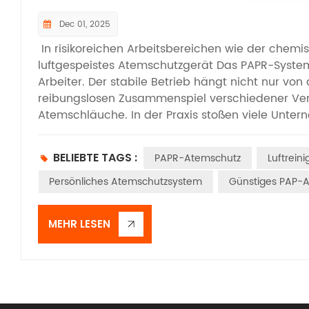
Dec 01, 2025
In risikoreichen Arbeitsbereichen wie der chem
luftgespeistes Atemschutzgerät Das PAPR-System
Arbeiter. Der stabile Betrieb hängt nicht nur vo
reibungslosen Zusammenspiel verschiedener Versch
Atemschläuche. In der Praxis stoßen viele Unter
für PAPR-Systeme verschiedener Hersteller variie
Komponenten unterschiedlicher Lüfter führt. Die
BELIEBTE TAGS :
PAPR-Atemschutz
Luftrein
Systembetrieb, sondern kann auch ernsthafte Si
von Gebläse-Atemschutzgerät Warum gibt es Grö
Persönliches Atemschutzsystem
Günstiges PAP-
Hersteller? Der Hauptgrund dafür ist, dass es in
Verschleißteile gibt. Unternehmen passen die G
MEHR LESEN
die Konstruktion, die Leistungsparameter und di
unterscheiden sich grundlegende Parameter wie 
Einbauposition von Ventilatoren verschiedener H
Luftzufuhr zu gewährleisten, müssen die Verschl
anderen setzen einige Unternehmen bewusst auf 