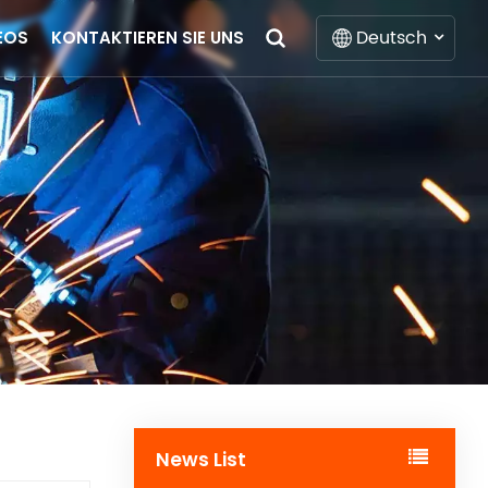
Deutsch
EOS
KONTAKTIEREN SIE UNS
English
Français
Deutsch
Italiano
Русский
Español
Português
News List
Nederlands