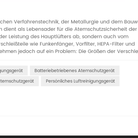
ischen Verfahrenstechnik, der Metallurgie und dem Bauw
 dient als Lebensader für die Atemschutzsicherheit der
n der Leistung des Hauptlüfters ab, sondern auch vom
leißteile wie Funkenfänger, Vorfilter, HEPA-Filter und
nehmen jedoch auf ein Problem: Die Größen der Verschlei
ren stark, was zu Inkompatibilitäten zwischen den
 Verwendung inkompatibler Teile beeinträchtigt nicht nu
igungsgerät
Batteriebetriebenes Atemschutzgerät
cherheitsrisiken bergen. Warum sind Verbrauchsmateria
ßenunterschiede bei Verschleißteilen verschiedener
Atemschutzgerät
Persönliches Luftreinigungsgerät
 der Branche keinen einheitlichen Größenstandard für
rößenangaben ihrer Komponenten üblicherweise individu
e Schutzanforderungen ihrer Ventilatoren an. Zum einen
Luftkanaldurchmesser, Schnittstellendesign und
ersteller erheblich. Um eine optimale Abdichtung und
eißteile exakt auf diese Parameter abgestimmt sein. Zum
unterschiedliche Größen, um technische Barrieren zu er