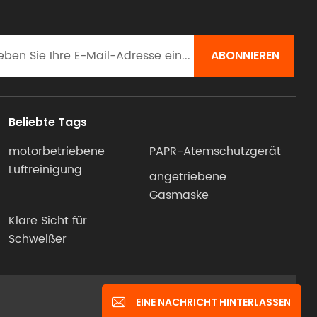
teile
t
mit 35
m
Beliebte Tags
motorbetriebene
PAPR-Atemschutzgerät
 zum
Luftreinigung
und
angetriebene
bleme
Gasmaske
Klare Sicht für
ich
Schweißer
die
enden
te
IPv6-Netzwerk unterstützt
EINE NACHRICHT HINTERLASSEN