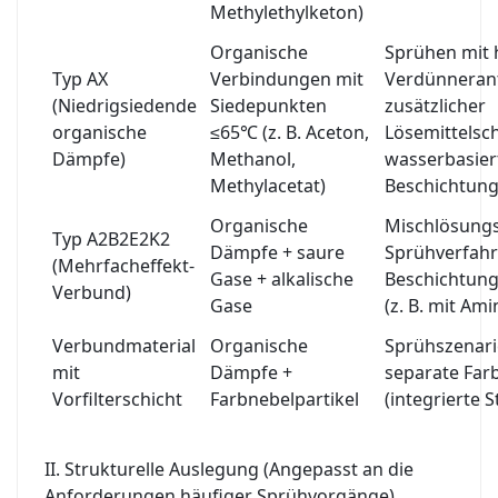
Methylethylketon)
Organische
Sprühen mit
Typ AX
Verbindungen mit
Verdünnerant
(Niedrigsiedende
Siedepunkten
zusätzlicher
organische
≤65℃ (z. B. Aceton,
Lösemittelsch
Dämpfe)
Methanol,
wasserbasier
Methylacetat)
Beschichtun
Organische
Mischlösungs
Typ A2B2E2K2
Dämpfe + saure
Sprühverfahr
(Mehrfacheffekt-
Gase + alkalische
Beschichtun
Verbund)
Gase
(z. B. mit Am
Verbundmaterial
Organische
Sprühszenar
mit
Dämpfe +
separate Farb
Vorfilterschicht
Farbnebelpartikel
(integrierte S
II. Strukturelle Auslegung (Angepasst an die
Anforderungen häufiger Sprühvorgänge)