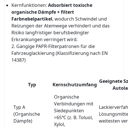
Kernfunktionen:
Adsorbiert toxische
organische Dämpfe + filtert
Farbnebelpartikel
, wodurch Schwindel und
Reizungen der Atemwege verhindert und das
Risiko langfristiger berufsbedingter
Erkrankungen verringert wird.
2. Gängige PAPR-Filterpatronen für die
Fahrzeuglackierung (Klassifizierung nach EN
14387)
Geeignete Sz
Typ
Kernschutzumfang
Autola
Organische
Verbindungen mit
Typ A
Lackierverfa
Siedepunkten
(Organische
Lösungsmitte
>65℃ (z. B. Toluol,
Dämpfe)
weitesten ver
Xylol,