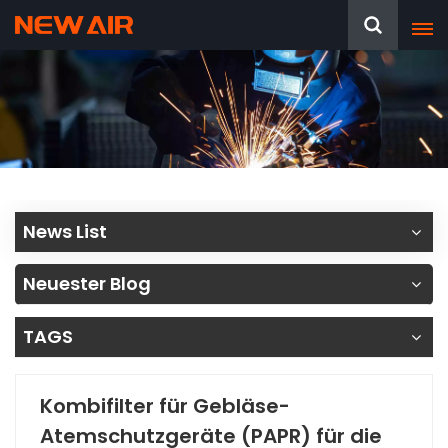
News List
Neuester Blog
TAGS
Kombifilter für Gebläse-
Atemschutzgeräte (PAPR) für die