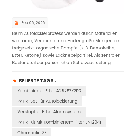
Feb 06, 2026
Beim Autolackierprozess werden durch Materialien
wie Lacke, Verdünner und Härter große Mengen an …
freigesetzt. organische Dämpfe (z. B. Benzolreihe,
Ester, Ketone) sowie Lacknebelpartikel. Als zentraler
Bestandteil der persönlichen Schutzausrüstung
(PSA) bestimmen Filterpatronen für
Atemschutzgeräte direkt die Atemsicherheit.
BELIEBTE TAGS :
Nachfolgend finden Sie eine detaillierte
Kombinierter Filter A2B2E2K2P3
Aufschlüsselung speziell für die
Automobillackierindustrie: I. Kernfunktionen und
PAPR-Set Für Autolackierung
Zielkontaminanten 1. Wichtigste Gefahren bei der
Verstopfter Filter Alarmsystem
Autolackierung Primäre toxische und schädliche
Stoffe:Flüchtige organische Verbindungen (VOCs):
PAPR-Kit Mit Kombiniertem Filter EN12941
Werden von lösungsmittelbasierten Farben und
Chemikalie 2F
Verdünnern (z. B. Toluol, Xylol, Ethylacetat, Aceton)