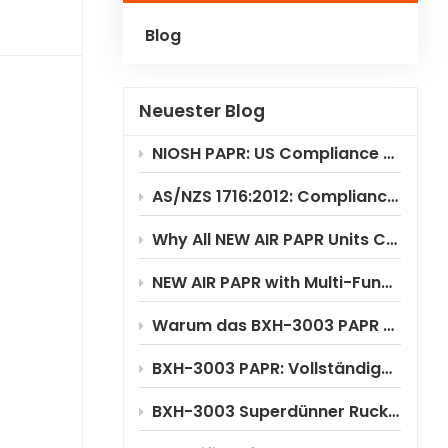
Blog
Polski
Українська
Neuester Blog
NIOSH PAPR: US Compliance & Testing Requirements
AS/NZS 1716:2012: Compliance Standard for PAPR Respirators
Why All NEW AIR PAPR Units Choose RILSA NB1024 for Certification?
NEW AIR PAPR with Multi-Functional Flip-Up Welding Helmet
Warum das BXH-3003 PAPR erhebliche Kosteneinsparungen ermöglicht
BXH-3003 PAPR: Vollständige Anwendungsszenarioanalyse
BXH-3003 Superdünner Rucksack-PAPR