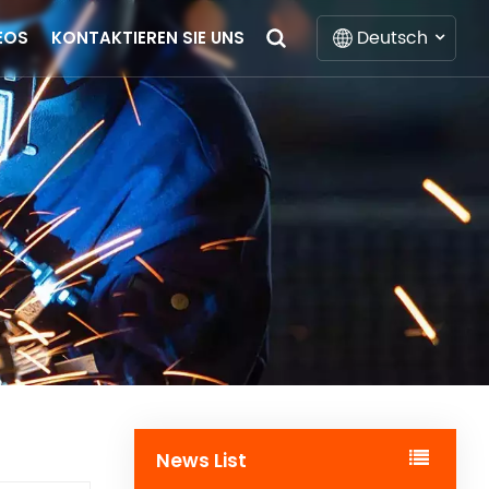
Deutsch
EOS
KONTAKTIEREN SIE UNS
English
Français
Deutsch
Italiano
Русский
Español
Português
News List
Nederlands