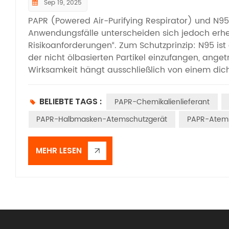
Sep 19, 2025
PAPR (Powered Air-Purifying Respirator) und N9
Anwendungsfälle unterscheiden sich jedoch erheb
Risikoanforderungen“. Zum Schutzprinzip: N95 ist e
der nicht ölbasierten Partikel einzufangen, ange
Wirksamkeit hängt ausschließlich von einem dic
unbrauchbar. Paprsist dagegen eine „aktive Luftver
Überdruck in die Maske, ohne dass ein fester Sitz 
BELIEBTE TAGS :
PAPR-Chemikalienlieferant
Verunreinigungen von außen. Für Leistung und Sze
geeignet für geringe bis mittlere Risiken (z. B. 
PAPR-Halbmasken-Atemschutzgerät
PAPR-Atem
kurze Tragezeiten. PAPR-Atemschutzmasken arbeit
bietet so höheren Schutz. Es eignet sich für Hoch
MEHR LESEN
Benutzer mit Gesichtsbehaarung (die keine eng 
sehr unterschiedlich: N95-Masken müssen eng s
Gesichtsabdrücken führt. Die aktive Luftzufuhr v
Feuchtigkeit/Hitze und ermöglicht ein ununterbr
Schichten. Kosten und Handhabung: N95-Masken 
langfristig teuer und einfach zu handhaben. PA