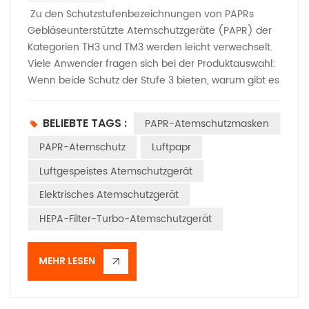
Zu den Schutzstufenbezeichnungen von PAPRs
Gebläseunterstützte Atemschutzgeräte (PAPR) der
Kategorien TH3 und TM3 werden leicht verwechselt.
Viele Anwender fragen sich bei der Produktauswahl:
Wenn beide Schutz der Stufe 3 bieten, warum gibt es
dann einen Unterschied zwischen „TH“ und „TM“?
Tatsächlich sind diese beiden Bezeichnungen nicht
BELIEBTE TAGS :
PAPR-Atemschutzmasken
willkürlich, sondern stellen spezielle Schutzstufen dar,
die auf international anerkannten
PAPR-Atemschutz
Luftpapr
Klassifizierungsstandards für Atemschutzgeräte
Luftgespeistes Atemschutzgerät
basieren und auf unterschiedliche Umweltrisiken,
Elektrisches Atemschutzgerät
Schadstoffarten und Anwendungsanforderungen
zugeschnitten sind. Die Klärung der wesentlichen
HEPA-Filter-Turbo-Atemschutzgerät
Unterschiede ist entscheidend für die korrekte
Auswahl von PAPR für die jeweiligen
MEHR LESEN
Arbeitssituationen. Um den Unterschied zwischen
den beiden Schutzklassen zu verstehen, ist es
zunächst notwendig, die Kerndefinitionen der