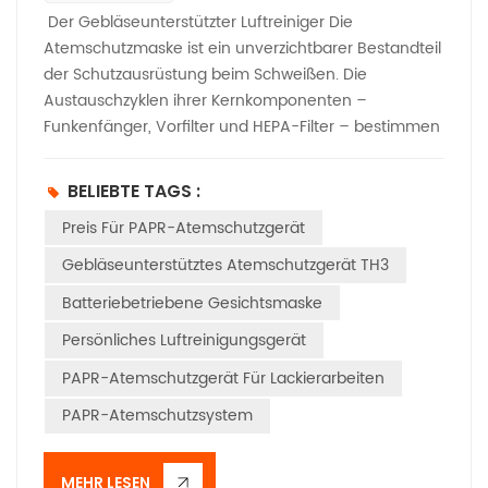
Der Gebläseunterstützter Luftreiniger Die
Atemschutzmaske ist ein unverzichtbarer Bestandteil
der Schutzausrüstung beim Schweißen. Die
Austauschzyklen ihrer Kernkomponenten –
Funkenfänger, Vorfilter und HEPA-Filter – bestimmen
maßgeblich die Schutzwirkung und die
Betriebssicherheit. Dieser Artikel beschreibt die
BELIEBTE TAGS :
wichtigsten Austauschrichtlinien für diese drei
Preis Für PAPR-Atemschutzgerät
wesentlichen Komponenten in typischen
Schweißumgebungen, in denen eine
Gebläseunterstütztes Atemschutzgerät TH3
Atemschutzmaske verwendet wird.Eine typische
Batteriebetriebene Gesichtsmaske
Schweißumgebung (gekennzeichnet durch gute
Belüftung, 8-Stunden-Einschichtbetrieb und
Persönliches Luftreinigungsgerät
vorwiegend das Schweißen von
PAPR-Atemschutzgerät Für Lackierarbeiten
Kohlenstoffstahl/Edelstahl) erzeugt große Mengen
an Rauch, Funken und Metallpartikeln. Die drei
PAPR-Atemschutzsystem
Komponenten eines PAPR (Gebläsefiltergeräts)
erzielen eine Reinigung durch mehrstufige Filterung:
MEHR LESEN