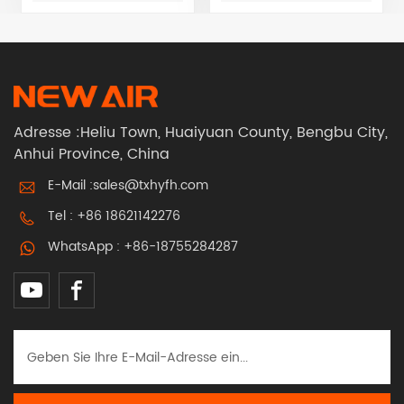
Losse Fitting-
HelmSuperbreiter
mit Luftreinigung
KopfabdeckungEine
Sichtbereich mit
locker sitzende
Seitenfenster
TH3-Haube für
Gebläseluftsysteme
Adresse :Heliu Town, Huaiyuan County, Bengbu City,
Anhui Province, China
E-Mail :
sales@txhyfh.com
Tel :
+86 18621142276
WhatsApp :
+86-18755284287