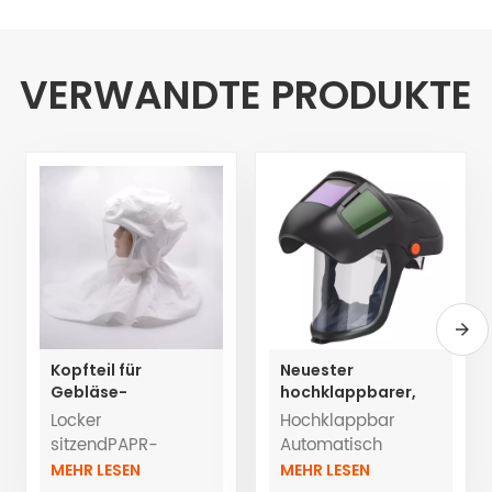
VERWANDTE PRODUKTE
Kopfteil für
Neuester
Gebläse-
hochklappbarer,
Atemschutzgeräte
automatisch
Locker
Hochklappbar
TH3 mit Schlauch
abdunkelnder Helm
sitzendPAPR-
Automatisch
für
Hauben Primair
abdunkelnder
MEHR LESEN
MEHR LESEN
Atemschutzgeräte