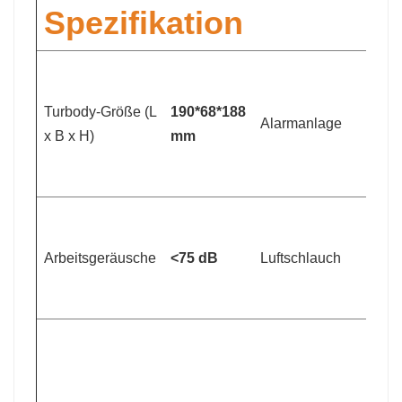
Spezifikation
S
B
Turbody-Größe (L
190*68*188
b
Alarmanlage
x B x H)
mm
Fi
A
V
D
3
Arbeitsgeräusche
<75 dB
Luftschlauch
L
m
Q
3
m
W