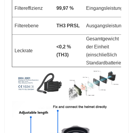
1
Filtereffizienz
99,97 %
Eingangsleistung
V
Filterebene
TH3 PRSL
Ausgangsleistung
1
Gesamtgewicht
<0,2 %
der Einheit
Leckrate
82
(TH3)
(einschließlich
Standardbatterie)