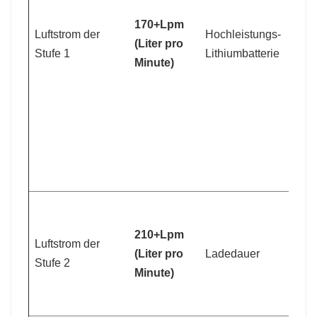
L
170+Lpm
Luftstrom der
Hochleistungs-
S
(Liter pro
Stufe 1
Lithiumbatterie
L
Minute)
S
A
4
G
3
210+Lpm
Luftstrom der
(Liter pro
Ladedauer
>
Stufe 2
Minute)