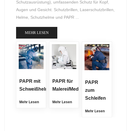
Schutzausrüstung), umfassenden Schutz für Kopf,
Augen und Gesicht. Schutzbrillen, Laserschutzbrillen,
Helme, Schutzhelme und PAPR ...
MEHR LESEN
PAPR mit
PAPR für
PAPR
Schweißhelm
Malerei/Medizin
zum
Schleifen
Mehr Lesen
Mehr Lesen
Mehr Lesen