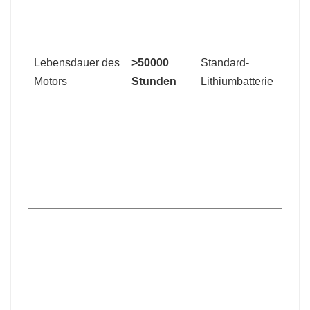
L
L
S
Lebensdauer des
>50000
Standard-
L
Motors
Stunden
Lithiumbatterie
S
A
2
G
2
6
m
W
L