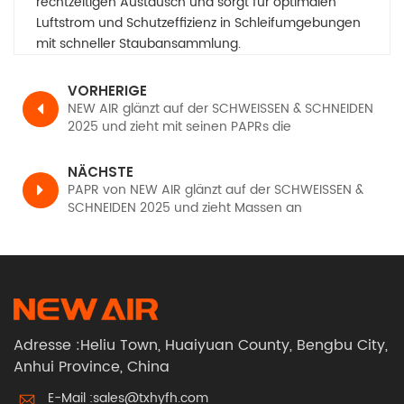
rechtzeitigen Austausch und sorgt für optimalen
Luftstrom und Schutzeffizienz in Schleifumgebungen
mit schneller Staubansammlung.
VORHERIGE
NEW AIR glänzt auf der SCHWEISSEN & SCHNEIDEN
2025 und zieht mit seinen PAPRs die
Aufmerksamkeit weltbekannter Branchenkollegen
auf sich
NÄCHSTE
PAPR von NEW AIR glänzt auf der SCHWEISSEN &
SCHNEIDEN 2025 und zieht Massen an
Adresse :Heliu Town, Huaiyuan County, Bengbu City,
Anhui Province, China
E-Mail :
sales@txhyfh.com