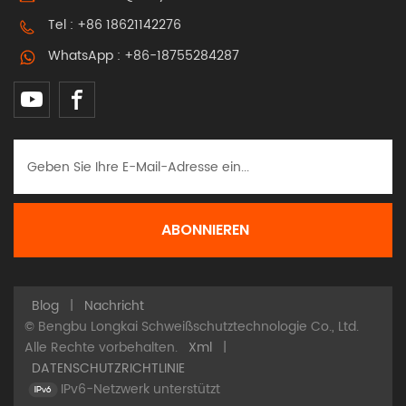
Tel :
+86 18621142276
WhatsApp :
+86-18755284287
Blog
|
Nachricht
© Bengbu Longkai Schweißschutztechnologie Co., Ltd.
Alle Rechte vorbehalten.
Xml
|
DATENSCHUTZRICHTLINIE
IPv6-Netzwerk unterstützt