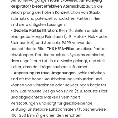
Bei Schleifvorgängen
PAPR (Powered Air-Purifying
Respirator) bietet effektiven Atemschutz
durch die
Bekämpfung der hohen Konzentration von Staub,
Schmutz und potenziell schädlichen Partikeln. Hier
sind die wichtigsten Lösungen:
-
Gezielte Partikelfiltration:
Beim Schleifen entsteht
eine große Menge Feinstaub (z. B. Metall-, Holz- oder
Steinpartikel) und Aerosole. PAPR verwendet
hocheffiziente Filter
TH3 HEPA-Filter
um diese Partikel
einzufangen. Der Überdruck des Systems verhindert,
dass ungefilterte Luft in die Maske gelangt, und stellt
sicher, dass der Träger saubere Luft atmet.
-
Anpassung an raue Umgebungen:
Schleifarbeiten
sind oft mit hoher Staubbelastung verbunden und
können von Vibrationen oder Bewegungen begleitet
sein. Das robuste Design von PAPR (z. B. robuste Filter
und abgedichtete Masken) verhindert
Verstopfungen und sorgt für gleichbleibende
Leistung. Einstellbare Luftstromraten (typischerweise
100–250 l/min) gleichen den erhöhten