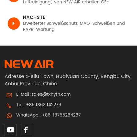
Luftreinigung) von NEW AIR erhalten CE-
Zertifizierung, TH3 PR SL gemäß EN12941
NÄCHSTE
Erweiterter Schweißschutz: MAG-Schweißen und
PAPR-Wartung
Adresse :Heliu Town, Huaiyuan County, Bengbu City,
Anhui Province, China
E-Mail :
sales@txhyfh.com
Tel :
+86 18621142276
WhatsApp :
+86-18755284287