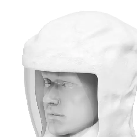
vorne verlagerte Schwerpunkt kann nach länger
Schutzhelm, zu Nackenschmerzen führen. Der kon
Dauereinsätze von mehr als acht Stunden ungeeig
Atemluftstrom leicht zurückgeblasen, was zur Ko
Filtereinheit führt. In Umgebungen mit hoher Luftf
Lebensdauer des Filters und die Gesundheit der
mit seitlichem Lufteinlass ist Anpassungsfähigke
Luftströmung, Dies ist der Schlüssel dazu, dass 
In industriellen Umgebungen müssen Arbeiter hä
andere Ausrüstung kombinieren. Die Anordnung der
Ausrüstung vor und über dem Kopf befindet, beu
Sitz des Schutzhelms. Im Vergleich zum direkten L
Lufteinlass durch eine Strömungsführungsstruktur
Luftgeschwindigkeit. Dadurch wird ein Austrockn
vermieden und die Toleranz bei längeren Arbeite
hauptsächlich in der beidseitigen Anpassbarkeit:
Krafteinwirkung auf den Kopf führen, während ein
was zu Kollisionen mit Schulterschutz und Werk
seitlichen Lufteinlasseinheit eng. Bei unzureichen