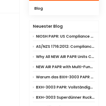
Blog
Polski
Українська
Neuester Blog
NIOSH PAPR: US Compliance & Testing Requirements
AS/NZS 1716:2012: Compliance Standard for PAPR Respirators
Why All NEW AIR PAPR Units Choose RILSA NB1024 for Certification?
NEW AIR PAPR with Multi-Functional Flip-Up Welding Helmet
Warum das BXH-3003 PAPR erhebliche Kosteneinsparungen ermöglicht
BXH-3003 PAPR: Vollständige Anwendungsszenarioanalyse
BXH-3003 Superdünner Rucksack-PAPR