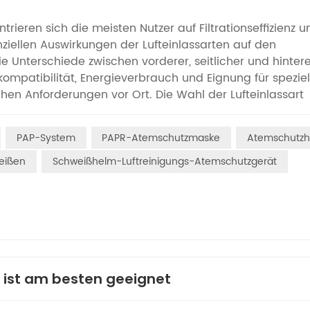
ieren sich die meisten Nutzer auf Filtrationseffizienz u
ziellen Auswirkungen der Lufteinlassarten auf den
ie Unterschiede zwischen vorderer, seitlicher und hintere
okompatibilität, Energieverbrauch und Eignung für speziel
hen Anforderungen vor Ort. Die Wahl der Lufteinlassart
auch die Betriebskontinuität, die Ausfallrate und die Ak
g wird besonders deutlich bei häufigen
PAP-System
PAPR-Atemschutzmaske
Atemschutz
Die Kernkompetenz von PAPR-Systemen mit frontseitige
ffizienz als vielmehr in ihrem geringen Gewicht und ihrer
weißen
Schweißhelm-Luftreinigungs-Atemschutzgerät
h die Anordnung von Lufteinlass und Filterkomponenten 
rierter und der Schwerpunkt nach vorne verlagert. Dies
ardkopfformen ohne zusätzliche Anpassungen an Rücke
oder solche mit Rückenproblemen geeignet. Bei
 ähnlichen Situationen bietet das PAPR-System mit
im schnellen Anlegen. Dank des Verzichts auf umständlic
Auspacken angelegt werden, was Zeit für die
3 ist am besten geeignet
zielle Nachteile nicht außer Acht gelassen werden: Der 