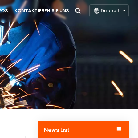
Deutsch
EOS
KONTAKTIEREN SIE UNS
English
Français
Deutsch
Italiano
Русский
Español
Português
News List
Nederlands