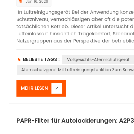
Jan 16, 2026
In Luftreinigungsgerät Bei der Anwendung konzentr
Schutzniveau, vernachlässigen aber oft die poten
tatsächlichen Betrieb. Dieser Artikel untersucht d
Lufteinlassart hinsichtlich Tragekomfort, Szenari
Nutzergruppen aus der Perspektive der betrieblic
beeinflusst nicht nur die Schutzwirkung, sondern 
der Geräte durch die Mitarbeiter. Ihre Bedeutun
BELIEBTE TAGS :
Vollgesichts-Atemschutzgerät
Betriebszustandswechseln und Langzeitbetrieb. 
Lufteinlass liegt weniger in der reinen Luftstrome
Atemschutzgerät Mit Luftreinigungsfunktion Zum Sch
Eignung für verschiedene Notfallszenarien. Durc
Kopf wird das Gesamtgewicht des Geräts konzent
MEHR LESEN
ermöglicht die Anpassung an die meisten Stand
Taille und ist besonders für schlanke Personen 
Rettungseinsätzen, temporären Inspektionen und
frontseitigem Lufteinlass erhebliche Vorteile be
Schlauchverbindungen kann es direkt nach dem 
PAPR-Filter für Autolackierungen: A2P
Notfallentsorgung spart. Allerdings dürfen poten