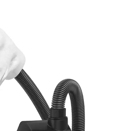
em Tragen, insbesondere in Kombination mit einem
zentrierte Druck auf den Kopf macht das System für
net. Gleichzeitig wird der vordere Lufteinlass durch de
ndensation von Feuchtigkeit auf der Oberfläche der
euchtigkeit ist dies anfällig für Schimmelbildung, was di
 Atemwege beeinträchtigt. Der Hauptvorteil von PAPR-S
it an die Koordination mehrerer Geräte und Komfort bei 
es die erste Wahl für umfassende Arbeitsbedingungen dars
ufig Schutzhelme, Schutzbrillen, Kommunikationsgeräte
 seitlichen Lufteinlasseinheit verhindert, dass sich die
gt gegenseitigen Störungen vor und beeinträchtigt nich
uftstrom des vorderen Lufteinlasses ermöglicht der seit
 eine „gesichtsumfassende Luftzufuhr“ mit sanfterer
en der Nase und der Augen durch direkten Luftstrom
n deutlich verbessert. Die Einschränkungen zeigen sich
 Ein einseitiger Lufteinlass kann zu ungleichmäßiger
 beidseitiger Lufteinlass das Volumen der Ausrüstung er
zeugen führen kann. Zudem ist der Strömungsführungskan
der Filtrationsgenauigkeit der Filtereinheit sammeln sich