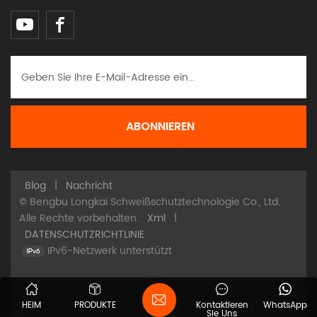
Blog
|
Nachricht
© Bengbu Longkai Schweißschutztechnologie Co., Ltd.
Alle Rechte vorbehalten.
Xml
|
DATENSCHUTZRICHTLINIE
IPv6-Netzwerk unterstützt
HEIM
PRODUKTE
Kontaktieren
WhatsApp
Sie Uns