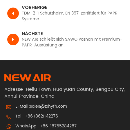
VORHERIGE
TDM-2-1 Schutzhelm, EN 397-zertifiziert für PAPR-
Systeme
NÄCHSTE
NEW AIR schließt sich SAWO Poznań mit Premium-
PAPR-Ausrüstung an.
Adresse :Heliu Town, Huaiyuan County, Bengbu City,
Anhui Province, China
E-Mail :
sales@txhyfh.com
Tel :
+86 18621142276
WhatsApp :
+86-18755284287