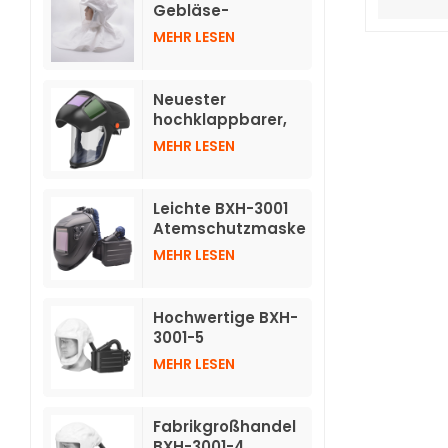
verdunkelnden
Gebläse-
Helmen
Atemschutzgeräte
MEHR LESEN
TH3 mit Schlauch
Neuester
hochklappbarer,
automatisch
MEHR LESEN
abdunkelnder
Helm für
Atemschutzgeräte
Leichte BXH-3001
mit Luftreinigung
Atemschutzmaske
TH3 mit
MEHR LESEN
Druckluftreinigung
und individuellem
Logo und
Hochwertige BXH-
Schweißhelm
3001-5
Atemschutzmasken
MEHR LESEN
mit Luftreinigung
und kurzer Haube
Fabrikgroßhandel
BXH-3001-4