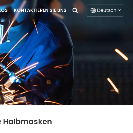
Deutsch
EOS
KONTAKTIEREN SIE UNS
English
Français
Deutsch
Italiano
Русский
Español
Português
e Halbmasken
Nederlands