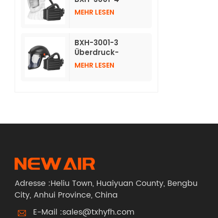
Atemschutzmasken
MEHR LESEN
mit Luftreinigung
und langer
Vlieshaube
BXH-3001-3
Überdruck-
Luftreinigungs-
MEHR LESEN
Atemschutzgerät
mit Schutzhelm
Adresse :Heliu Town, Huaiyuan County, Bengbu
City, Anhui Province, China
E-Mail :
sales@txhyfh.com