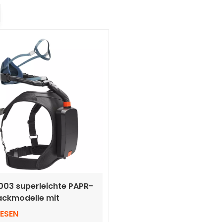
03 superleichte PAPR-
ackmodelle mit
aske
LESEN