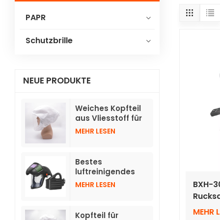
PAPR
Schutzbrille
NEUE PRODUKTE
Weiches Kopfteil
aus Vliesstoff für
Gebläse-
MEHR LESEN
Atemschutzgeräte
TH3 mit Schlauch
Bestes
luftreinigendes
Atemschutzgerät
BXH-30
MEHR LESEN
mit
Rucks
hochklappbaren,
Halbm
automatisch
MEHR 
Kopfteil für