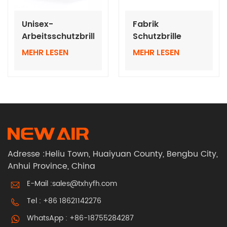
Unisex-
Fabrik
Arbeitsschutzbrille,
Schutzbrille
Augenschutz mit
Männer Frauen
MEHR LESEN
MEHR LESEN
stoßfesten
Augenschutz
Eigenschaften
Verwendet in
Schweißen Labor
Wissenschaft
Adresse :Heliu Town, Huaiyuan County, Bengbu City,
Anhui Province, China
E-Mail :
sales@txhyfh.com
Tel :
+86 18621142276
WhatsApp :
+86-18755284287