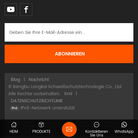
Blog
|
Nachricht
© Bengbu Longkai Schweißschutztechnologie Co., Ltd.
Alle Rechte vorbehalten.
Xml
|
DATENSCHUTZRICHTLINIE
IPv6-Netzwerk unterstützt
HEIM
PRODUKTE
Kontaktieren
WhatsApp
Sie Uns