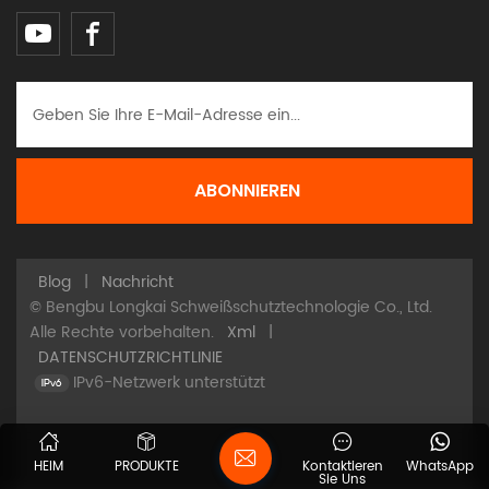
Blog
|
Nachricht
© Bengbu Longkai Schweißschutztechnologie Co., Ltd.
Alle Rechte vorbehalten.
Xml
|
DATENSCHUTZRICHTLINIE
IPv6-Netzwerk unterstützt
HEIM
PRODUKTE
Kontaktieren
WhatsApp
Sie Uns