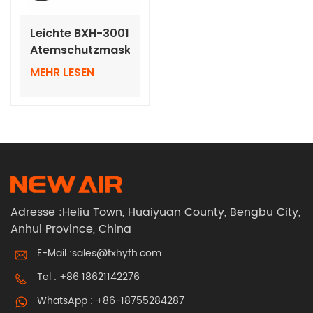
Leichte BXH-3001
Atemschutzmaske
TH3 mit
MEHR LESEN
Druckluftreinigung
und individuellem
Logo und
Schweißhelm
Adresse :Heliu Town, Huaiyuan County, Bengbu City,
Anhui Province, China
E-Mail :
sales@txhyfh.com
Tel :
+86 18621142276
WhatsApp :
+86-18755284287