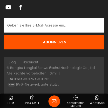
Blog
|
Nachricht
© Bengbu Longkai Schweißschutztechnologie Co., Ltd.
Alle Rechte vorbehalten.
Xml
|
DATENSCHUTZRICHTLINIE
IPv6-Netzwerk unterstützt
HEIM
PRODUKTE
Kontaktieren
WhatsApp
Sie Uns