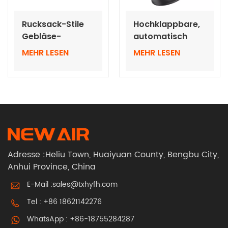
Rucksack-Stile
Hochklappbare,
Gebläse-
automatisch
Luftreinigungsgeräte
abdunkelnde
MEHR LESEN
MEHR LESEN
BXH-3003 super
Helme mit
leichte PAPR
ultraweitem
Sichtfeld
Adresse :Heliu Town, Huaiyuan County, Bengbu City,
Anhui Province, China
E-Mail :
sales@txhyfh.com
Tel :
+86 18621142276
WhatsApp :
+86-18755284287