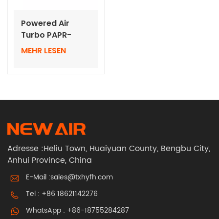
Powered Air
Turbo PAPR-
System für
MEHR LESEN
Halbgesichtsmasken
Adresse :Heliu Town, Huaiyuan County, Bengbu City,
Anhui Province, China
E-Mail :
sales@txhyfh.com
Tel :
+86 18621142276
WhatsApp :
+86-18755284287