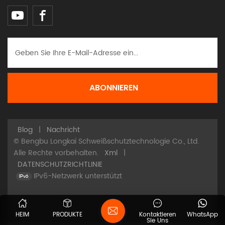
Blog
|
Nachricht
© Bengbu Longkai Schweißschutztechnologie Co., Ltd.
Alle Rechte vorbehalten.
Xml
|
DATENSCHUTZRICHTLINIE
IPv6-Netzwerk unterstützt
HEIM
PRODUKTE
Kontaktieren
WhatsApp
Sie Uns