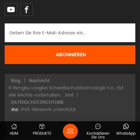
Blog
|
Nachricht
© Bengbu Longkai Schweißschutztechnologie Co., Ltd.
Alle Rechte vorbehalten.
Xml
|
DATENSCHUTZRICHTLINIE
IPv6-Netzwerk unterstützt
HEIM
PRODUKTE
Kontaktieren
WhatsApp
Sie Uns