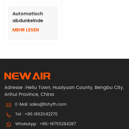
Automatisch
abdunkelnde
Schweißerbrille
MEHR LESEN
mit
Echtfarbengläsern
Adresse :Heliu Town, Huaiyuan County, Bengbu City,
Anhui Province, China
E-Mail :
sales@txhyfh.com
Tel :
+86 18621142276
WhatsApp :
+86-18755284287