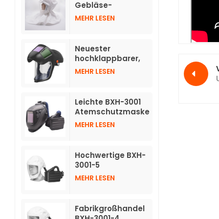
verdunkelnden
Gebläse-
Helmen
Atemschutzgeräte
MEHR LESEN
TH3 mit Schlauch
Neuester
hochklappbarer,
automatisch
MEHR LESEN
abdunkelnder
Helm für
Atemschutzgeräte
Leichte BXH-3001
mit Luftreinigung
Atemschutzmaske
TH3 mit
MEHR LESEN
Druckluftreinigung
und individuellem
Logo und
Hochwertige BXH-
Schweißhelm
3001-5
Atemschutzmasken
MEHR LESEN
mit Luftreinigung
und kurzer Haube
Fabrikgroßhandel
BXH-3001-4