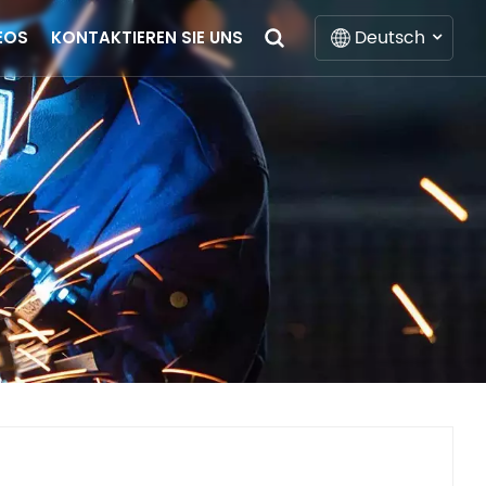
Deutsch
EOS
KONTAKTIEREN SIE UNS
English
Français
Deutsch
Italiano
Русский
Español
Português
Nederlands