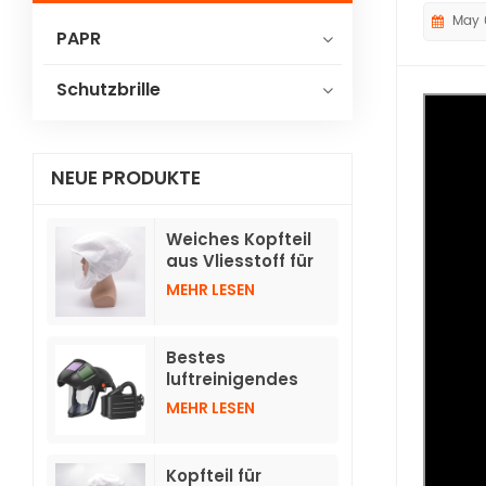
May 
PAPR
Schutzbrille
NEUE PRODUKTE
Weiches Kopfteil
aus Vliesstoff für
Gebläse-
MEHR LESEN
Atemschutzgeräte
TH3 mit Schlauch
Bestes
luftreinigendes
Atemschutzgerät
MEHR LESEN
mit
hochklappbaren,
automatisch
Kopfteil für