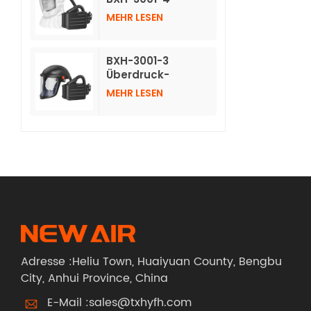
Atemschutzmasken
MEHR LESEN
mit Luftreinigung
und langer
Vlieshaube
BXH-3001-3
Überdruck-
Luftreinigungs-
MEHR LESEN
Atemschutzgerät
mit Schutzhelm
Adresse :Heliu Town, Huaiyuan County, Bengbu
City, Anhui Province, China
E-Mail :
sales@txhyfh.com