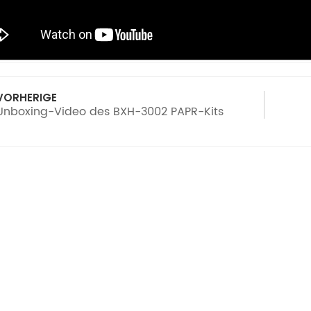
VORHERIGE
Unboxing-Video des BXH-3002 PAPR-Kits