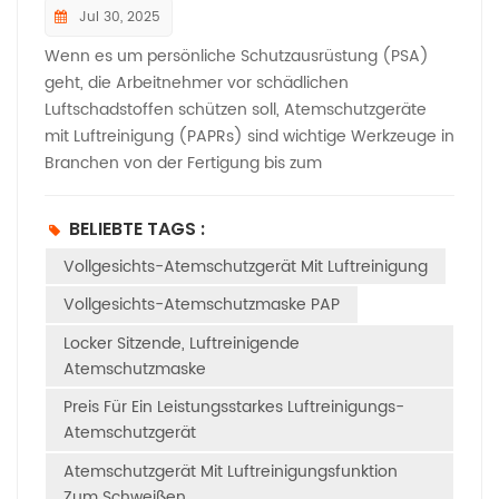
Jul 30, 2025
Wenn es um persönliche Schutzausrüstung (PSA)
geht, die Arbeitnehmer vor schädlichen
Luftschadstoffen schützen soll, Atemschutzgeräte
mit Luftreinigung (PAPRs) sind wichtige Werkzeuge in
Branchen von der Fertigung bis zum
Gesundheitswesen. Für den europäischen Markt
müssen diese lebensrettenden Geräte jedoch
BELIEBTE TAGS :
strenge CE-Zertifizierungsanforderungen erfüllen. Wir
Vollgesichts-Atemschutzgerät Mit Luftreinigung
analysieren die wichtigsten Prüfnormen und
Verpflichtungen, die Hersteller kennen müssen.​Den
Vollgesichts-Atemschutzmaske PAP
regulatorischen Rahmen verstehen​ Zunächst ist es
Locker Sitzende, Luftreinigende
wichtig zu wissen, inwieweit PAPRs in die EU-
Atemschutzmaske
Vorschriften eingeordnet werden. Als Geräte zum
Schutz der Benutzer vor Atemwegsgefahren –
Preis Für Ein Leistungsstarkes Luftreinigungs-
einschließlich Staub, Dämpfen und giftigen Gasen –
Atemschutzgerät
werden PAPRs gemäß der Verordnung (EU)
Atemschutzgerät Mit Luftreinigungsfunktion
2016/425 als PSA der Kategorie III eingestuft. Diese
Zum Schweißen