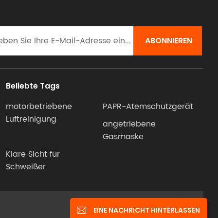
 für
n 10 %
k (≥ 20
enn
en (von
ass der
e eines
Beliebte Tags
ts als
er
motorbetriebene
PAPR-Atemschutzgerät
e
Luftreinigung
angetriebene
r) oder
Gasmaske
artikel
t.
Klare Sicht für
ass
Schweißer
, ohne
che
um auf
IPv6-Netzwerk unterstützt
ungen
EINE NACHRICHT HINTERLASSEN