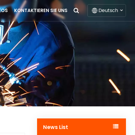
Deutsch
EOS
KONTAKTIEREN SIE UNS
English
Français
Deutsch
Italiano
Русский
Español
Português
News List
Nederlands