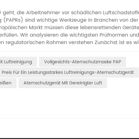
geht, die Arbeitnehmer vor schädlichen Luftschadstoff
ng (PAPRs) sind wichtige Werkzeuge in Branchen von der
uropäischen Markt müssen diese lebensrettenden Gerät
rfüllen. Wir analysieren die wichtigsten Prüfnormen un
en regulatorischen Rahmen verstehen​ Zunächst ist es wi
n eingeordnet werden. Als Geräte zum Schutz der Benutze
pfen und giftigen Gasen – werden PAPRs gemäß der
t Luftreinigung
Vollgesichts-Atemschutzmaske PAP
 eingestuft. Diese Klassifizierung gilt für Hochrisikogerä
m Tod führen kann. Die Einhaltung der Vorschriften ist
Preis Für Ein Leistungsstarkes Luftreinigungs-Atemschutzgerät
renge Tests und die Überwachung durch eine Benannte Stel
weißen
Atemschutzgerät Mit Gereinigter Luft
rüfung der Konformität befugt ist. Eine Selbsterklärung r
zwingend erforderlich.​ Kernnormen: EN 12941 und darüber 
e europäische Norm EN 12941:2001+A1:2009, die speziell f
orm legt Leistungs-, Sicherheits- und Designkriterien fe
nten wie Filter und Batterien behandeln. Werfen wir ei
omleistung: Gewährleistung eines zuverlässigen Schutzes​D
 eine konstante Versorgung mit gefilterter Luft zu gewährl