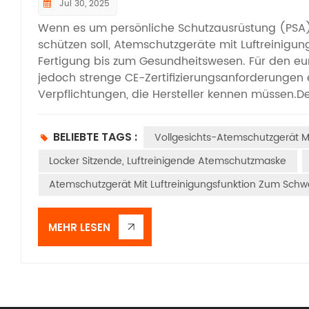
Jul 30, 2025
Wenn es um persönliche Schutzausrüstung (PSA) 
schützen soll, Atemschutzgeräte mit Luftreinigu
Fertigung bis zum Gesundheitswesen. Für den e
jedoch strenge CE-Zertifizierungsanforderungen e
Verpflichtungen, die Hersteller kennen müssen.​D
zu wissen, inwieweit PAPRs in die EU-Vorschrifte
Atemwegsgefahren – einschließlich Staub, Däm
BELIEBTE TAGS :
Vollgesichts-Atemschutzgerät Mi
Verordnung (EU) 2016/425 als PSA der Kategorie III
deren Versagen zu schweren Verletzungen oder zu
Locker Sitzende, Luftreinigende Atemschutzmaske
unerlässlich.​PSA der Kategorie III erfordert st
Atemschutzgerät Mit Luftreinigungsfunktion Zum Sch
eine EU-akkreditierte Organisation, die zur Überp
hier nicht aus; eine Validierung durch Dritte ist 
Die Grundlage der CE-Prüfung für PAPRs bildet di
MEHR LESEN
gebläsebetriebene Atemschutzgeräte gilt. Diese N
während zusätzliche Normen spezifische Kompone
Blick auf die wichtigsten Prüfbereiche:​1. Luftstr
der Funktionalität eines PAPR ist seine Fähigkeit,