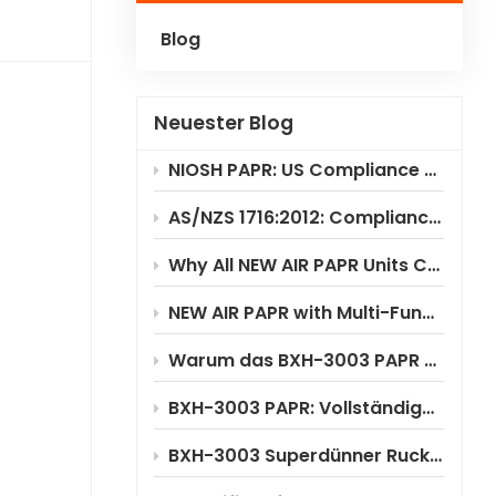
Blog
Polski
Українська
Neuester Blog
NIOSH PAPR: US Compliance & Testing Requirements
AS/NZS 1716:2012: Compliance Standard for PAPR Respirators
Why All NEW AIR PAPR Units Choose RILSA NB1024 for Certification?
NEW AIR PAPR with Multi-Functional Flip-Up Welding Helmet
Warum das BXH-3003 PAPR erhebliche Kosteneinsparungen ermöglicht
BXH-3003 PAPR: Vollständige Anwendungsszenarioanalyse
BXH-3003 Superdünner Rucksack-PAPR