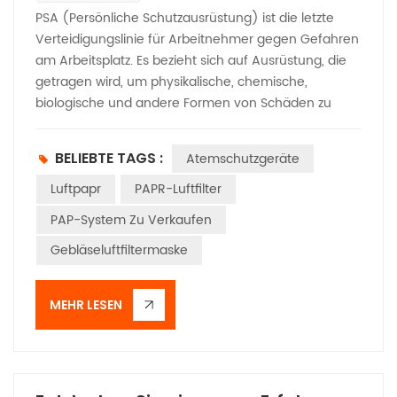
PSA (Persönliche Schutzausrüstung) ist die letzte
Verteidigungslinie für Arbeitnehmer gegen Gefahren
am Arbeitsplatz. Es bezieht sich auf Ausrüstung, die
getragen wird, um physikalische, chemische,
biologische und andere Formen von Schäden zu
mindern. Dazu gehören mehrteiliger Schutz wie
Kopfschutz (z. B. Schutzhelme), Augenschutz (z. B.
BELIEBTE TAGS :
Atemschutzgeräte
Schutzbrillen), Rumpfschutz (z. B. Schutzkleidung)
und Atemschutz (z. B. Gesichtsmasken). Sein
Luftpapr
PAPR-Luftfilter
Hauptzweck ist die „gezielte Gefahrenminderung“ und
PAP-System Zu Verkaufen
nicht der Ersatz von
Gebläseluftfiltermaske
Sicherheitsmanagementmaßnahmen.​
Atemschutzgeräte sind eine der vielen Arten von
persönlicher Schutzausrüstung und dienen dem
MEHR LESEN
unmittelbaren Schutz eines lebenswichtigen Aspekts.
Gewöhnliche Staub-/Nebelmasken funktionieren
nur, wenn sie richtig sitzen. In Hochrisikoszenarien
jedoch Gebläse-Atemschutzgerät erweist sich als