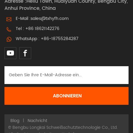
Adresse :Heliu Town, Huaiyuan County, Bengbu City,
Anhui Province, China
E-Mail :
sales@txhyfh.com
Tel :
+86 18621142276
WhatsApp :
+86-18755284287
Blog
|
Nachricht
© Bengbu Longkai Schweißschutztechnologie Co., Ltd.