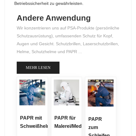
Betriebssicherheit zu gewährleisten.
Andere Anwendung
Wir konzentrieren uns auf PSA-Produkte (persönliche
Schutzausrüstung), umfassenden Schutz für Kopf,
Augen und Gesicht. Schutzbrillen, Laserschutzbrillen,
Helme, Schutzhelme und PAPR ...
MEHR LESEN
PAPR mit
PAPR für
PAPR
Schweißhelm
Malerei/Medizin
zum
Schleifen