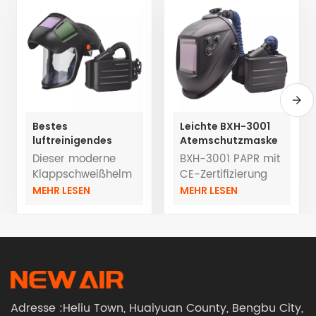
Bestes
Leichte BXH-3001
luftreinigendes
Atemschutzmaske
Atemschutzgerät
TH3 mit
Dieser moderne
BXH-3001 PAPR mit
mit
Druckluftreinigung
Klappschweißhelm
CE-Zertifizierung
hochklappbaren,
und individuellem
verfügt über eine
EN12941
MEHR LESEN
MEHR LESEN
automatisch
Logo und
automatisch
TH3PRSLOEM/ODM
verdunkelnden
Schweißhelm
abdunkelnde Linse
Service
Helmen
für optimalen
Direktverkauf ab
Augenschutz und
Werk
Sicht beim
Schweißen.
Integriert mit einem
Adresse :Heliu Town, Huaiyuan County, Bengbu City,
PAPR-System, das