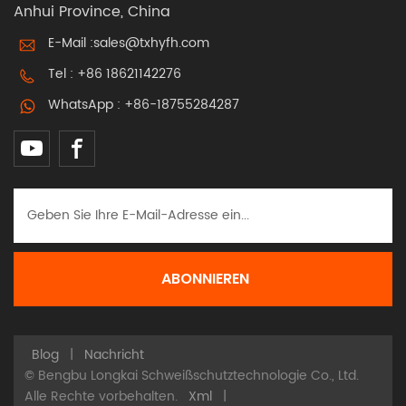
Anhui Province, China
mit EN12941
TH3PRSL-
E-Mail :
sales@txhyfh.com
StandardsEs bietet
Tel :
+86 18621142276
ein hohes Maß an
Atemschutz und
WhatsApp :
+86-18755284287
gewährleistet
Sicherheit und
Komfort in
anspruchsvollen
Arbeitsumgebungen.
Blog
|
Nachricht
© Bengbu Longkai Schweißschutztechnologie Co., Ltd.
Alle Rechte vorbehalten.
Xml
|