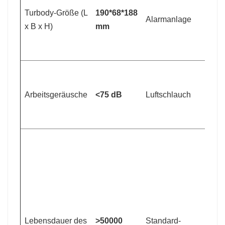
Turbody-Größe (L
190*68*188
b
Alarmanlage
x B x H)
mm
Fi
A
V
D
3
Arbeitsgeräusche
<75 dB
Luftschlauch
L
m
Q
3
m
W
L
L
S
Lebensdauer des
>50000
Standard-