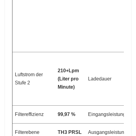
S
A
4
G
3
210+Lpm
Luftstrom der
(Liter pro
Ladedauer
>
Stufe 2
Minute)
1
Filtereffizienz
99,97 %
Eingangsleistung
V
Filterebene
TH3 PRSL
Ausgangsleistung
1