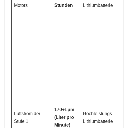
L
Motors
Stunden
Lithiumbatterie
S
A
2
G
2
6
m
W
L
L
170+Lpm
Luftstrom der
Hochleistungs-
S
(Liter pro
Stufe 1
Lithiumbatterie
L
Minute)