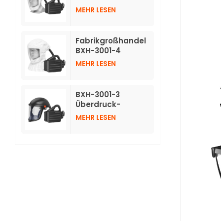
Atemschutzmasken
MEHR LESEN
mit Luftreinigung
und kurzer Haube
Fabrikgroßhandel
BXH-3001-4
Atemschutzmasken
MEHR LESEN
mit Luftreinigung
und langer
Vlieshaube
BXH-3001-3
Überdruck-
Luftreinigungs-
MEHR LESEN
Atemschutzgerät
mit Schutzhelm