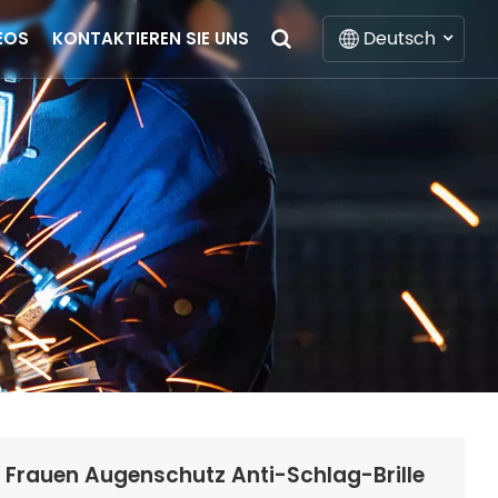
Deutsch
EOS
KONTAKTIEREN SIE UNS
English
Français
Deutsch
Italiano
Русский
Español
Português
 Frauen Augenschutz Anti-Schlag-Brille
Nederlands