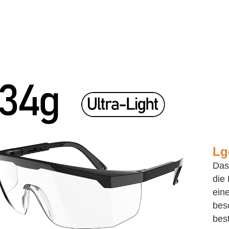
L
g
Das
die
ein
besc
best