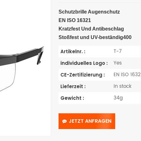
Schutzbrille
Augenschutz
EN ISO 16321
Kratzfest
Und
Antibeschlag
Stoßfest und UV-beständig
400
T-7
Artikelnr. :
Yes
individuelles Logo :
EN ISO 1632
CE-Zertifizierung :
In stock
Lieferzeit :
34g
Gewicht :
JETZT ANFRAGEN