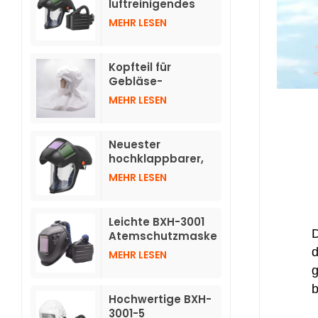
luftreinigendes
Atemschutzgerät
MEHR LESEN
mit
hochklappbaren,
automatisch
Kopfteil für
verdunkelnden
Gebläse-
Helmen
Atemschutzgeräte
MEHR LESEN
TH3 mit Schlauch
Neuester
hochklappbarer,
automatisch
MEHR LESEN
abdunkelnder
Helm für
Atemschutzgeräte
Leichte BXH-3001
mit Luftreinigung
D
Atemschutzmaske
TH3 mit
d
MEHR LESEN
Druckluftreinigung
g
und individuellem
b
Logo und
Hochwertige BXH-
Schweißhelm
3001-5