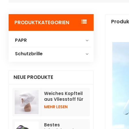
Produk
PRODUKTKATEGORIEN
PAPR
Schutzbrille
NEUE PRODUKTE
Weiches Kopfteil
aus Vliesstoff für
Gebläse-
MEHR LESEN
Atemschutzgeräte
TH3 mit Schlauch
Bestes