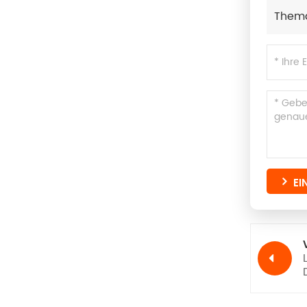
Them
EI