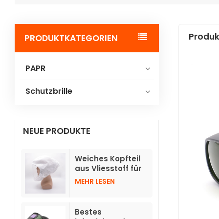
Produk
PRODUKTKATEGORIEN
PAPR
Schutzbrille
NEUE PRODUKTE
Weiches Kopfteil
aus Vliesstoff für
Gebläse-
MEHR LESEN
Atemschutzgeräte
TH3 mit Schlauch
Bestes