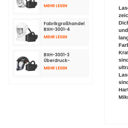
Atemschutzmasken
MEHR LESEN
Las
mit Luftreinigung
und kurzer Haube
zei
Dic
Fabrikgroßhandel
BXH-3001-4
und
Atemschutzmasken
MEHR LESEN
lan
mit Luftreinigung
Far
und langer
Vlieshaube
Kra
BXH-3001-3
sin
Überdruck-
Luftreinigungs-
ult
MEHR LESEN
Atemschutzgerät
Las
mit Schutzhelm
sin
Har
Mikr