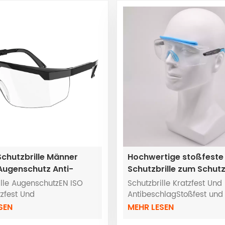
Schutzbrille Männer
Hochwertige stoßfeste
Augenschutz Anti-
Schutzbrille zum Schutz
rille
Augen
ille AugenschutzEN ISO
Schutzbrille Kratzfest Und
tzfest Und
AntibeschlagStoßfest un
hlagStoßfest und UV-
EN ISO 16321OTG-Brille
SEN
MEHR LESEN
ig400