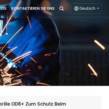
Deutsch
EOS
KONTAKTIEREN SIE UNS
English
Français
Deutsch
Italiano
Русский
Español
Português
brille OD8+ Zum Schutz Beim
Nederlands