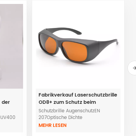
Fabrikverkauf Laserschutzbrille
 der
OD8+ zum Schutz beim
Laserschweißen
Schutzbrille AugenschutzEN
d UV400
207Optische Dichte
OD8+Laserschweißen
MEHR LESEN