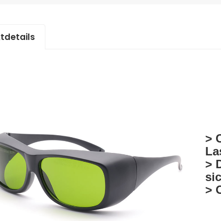
tdetails
> C
La
> 
si
> 