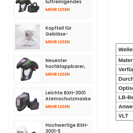
luftreinigendes
Atemschutzgerät
MEHR LESEN
mit
hochklappbaren,
automatisch
Kopfteil für
verdunkelnden
Gebläse-
Helmen
Atemschutzgeräte
MEHR LESEN
TH3 mit Schlauch
Welle
Neuester
Mater
hochklappbarer,
Verfü
automatisch
MEHR LESEN
abdunkelnder
Durch
Helm für
Optis
Atemschutzgeräte
Leichte BXH-3001
mit Luftreinigung
LB-B
Atemschutzmaske
TH3 mit
MEHR LESEN
Anwe
Druckluftreinigung
VLT
und individuellem
Logo und
Hochwertige BXH-
Schweißhelm
3001-5