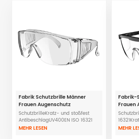
Fabrik Schutzbrille Männer
Fabrik-
Frauen Augenschutz
Frauen 
Verwendet in Schweißen Labor
Schlag-B
SchutzbrilleKratz- und stoßfest
Schutzbr
Wissenschaft
AntibeschlagUV400EN ISO 16321
16321Kra
Antibesc
MEHR LESEN
MEHR LE
beständ