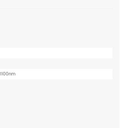
Polski
Українська
1100nm