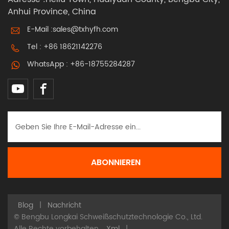
Anhui Province, China
E-Mail :
sales@txhyfh.com
Tel :
+86 18621142276
WhatsApp :
+86-18755284287
Blog
|
Nachricht
© Bengbu Longkai Schweißschutztechnologie Co., Ltd.
Alle Rechte vorbehalten.
Xml
|