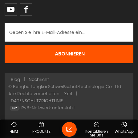
Blog
|
Nachricht
© Bengbu Longkai Schweißschutztechnologie Co., Ltd.
Alle Rechte vorbehalten.
Xml
|
DATENSCHUTZRICHTLINIE
IPv6-Netzwerk unterstützt
HEIM
PRODUKTE
Kontaktieren
WhatsApp
Sie Uns