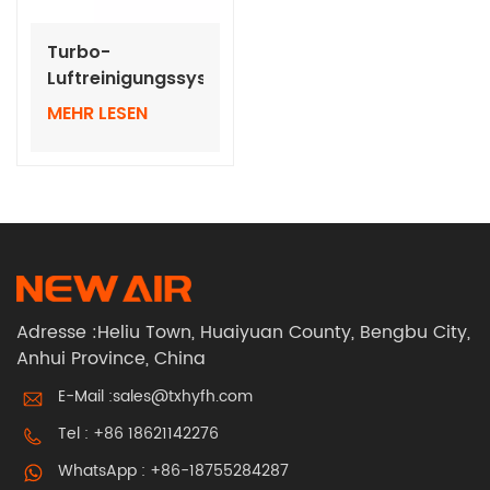
Turbo-
Luftreinigungssystem
PAPR mit
MEHR LESEN
Vollgesichtsmaske
Adresse :Heliu Town, Huaiyuan County, Bengbu City,
Anhui Province, China
E-Mail :
sales@txhyfh.com
Tel :
+86 18621142276
WhatsApp :
+86-18755284287