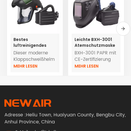
Bestes
Leichte BXH-3001
luftreinigendes
Atemschutzmaske
Atemschutzgerät
TH3 mit
Dieser moderne
BXH-3001 PAPR mit
mit
Druckluftreinigung
Klappschweißhelm
CE-Zertifizierung
hochklappbaren,
und individuellem
verfügt über eine
EN12941
MEHR LESEN
MEHR LESEN
automatisch
Logo und
automatisch
TH3PRSLOEM/ODM
verdunkelnden
Schweißhelm
abdunkelnde Linse
Service
Helmen
für optimalen
Direktverkauf ab
Augenschutz und
Werk
Sicht beim
Schweißen.
Integriert mit einem
Adresse :Heliu Town, Huaiyuan County, Bengbu City,
PAPR-System, das
Anhui Province, China
mit EN12941
TH3PRSL-