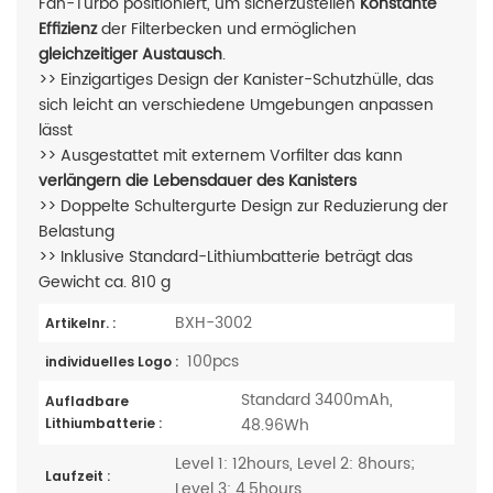
Fan-Turbo positioniert, um sicherzustellen
Konstante
Effizienz
der Filterbecken und ermöglichen
gleichzeitiger Austausch
.
>> Einzigartiges Design der Kanister-Schutzhülle, das
sich leicht an verschiedene Umgebungen anpassen
lässt
>> Ausgestattet mit externem Vorfilter
das kann
verlängern die Lebensdauer des Kanisters
>>
Doppelte Schultergurte
Design zur Reduzierung der
Belastung
>> Inklusive Standard-Lithiumbatterie beträgt das
Gewicht ca. 810 g
BXH-3002
Artikelnr. :
100pcs
individuelles Logo :
Standard 3400mAh,
Aufladbare
48.96Wh
Lithiumbatterie :
Level 1: 12hours, Level 2: 8hours;
Laufzeit :
Level 3: 4.5hours