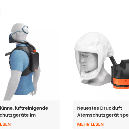
ünne, luftreinigende
Neuestes Druckluft-
chutzgeräte im
Atemschutzgerät spezi
ckstil mit Halbmaske
RD40-Luftbehälter
LESEN
MEHR LESEN