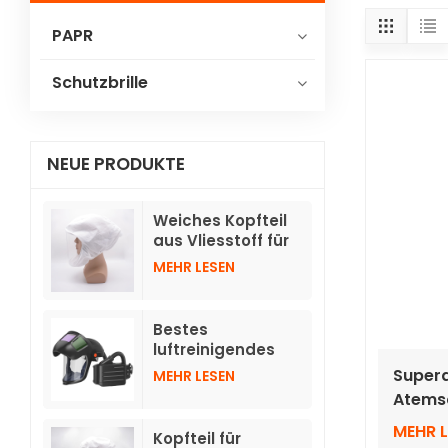
PAPR
Schutzbrille
NEUE PRODUKTE
Weiches Kopfteil
aus Vliesstoff für
Gebläse-
MEHR LESEN
Atemschutzgeräte
TH3 mit Schlauch
Bestes
luftreinigendes
Atemschutzgerät
Superd
MEHR LESEN
mit
Atems
hochklappbaren,
Rucksa
automatisch
MEHR 
Kopfteil für