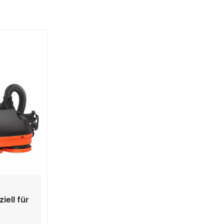
Polski
Українська
ell für