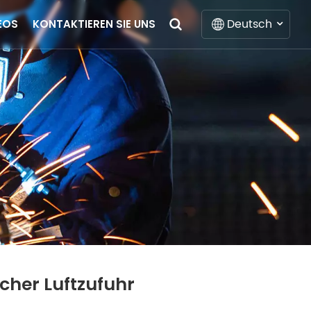
Deutsch
EOS
KONTAKTIEREN SIE UNS
English
Français
Deutsch
Italiano
Русский
Español
Português
cher Luftzufuhr
Nederlands