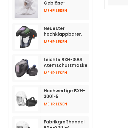
verdunkelnden
Gebläse-
Helmen
Atemschutzgeräte
MEHR LESEN
TH3 mit Schlauch
Neuester
hochklappbarer,
automatisch
MEHR LESEN
abdunkelnder
Helm für
Atemschutzgeräte
Leichte BXH-3001
mit Luftreinigung
Atemschutzmaske
TH3 mit
MEHR LESEN
Druckluftreinigung
und individuellem
Logo und
Hochwertige BXH-
Schweißhelm
3001-5
Atemschutzmasken
MEHR LESEN
mit Luftreinigung
und kurzer Haube
Fabrikgroßhandel
BXH-3001-4