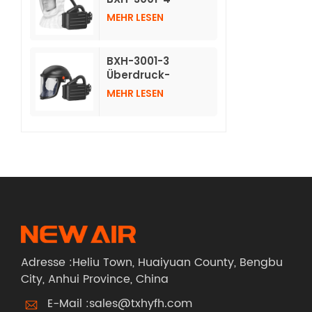
Atemschutzmasken
MEHR LESEN
mit Luftreinigung
und langer
Vlieshaube
BXH-3001-3
Überdruck-
Luftreinigungs-
MEHR LESEN
Atemschutzgerät
mit Schutzhelm
Adresse :Heliu Town, Huaiyuan County, Bengbu
City, Anhui Province, China
E-Mail :
sales@txhyfh.com