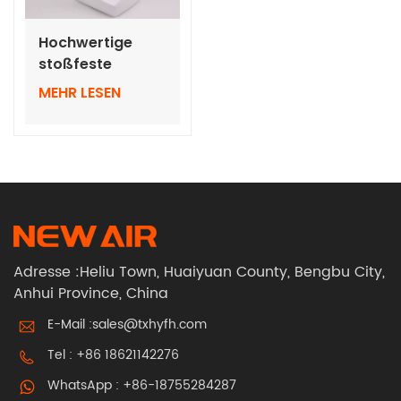
Hochwertige
stoßfeste
Schutzbrille zum
MEHR LESEN
Schutz der
Augen
Adresse :Heliu Town, Huaiyuan County, Bengbu City,
Anhui Province, China
E-Mail :
sales@txhyfh.com
Tel :
+86 18621142276
WhatsApp :
+86-18755284287