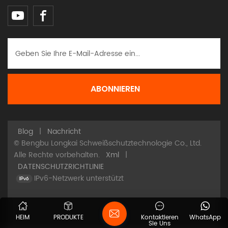
Blog
|
Nachricht
© Bengbu Longkai Schweißschutztechnologie Co., Ltd.
Alle Rechte vorbehalten.
Xml
|
DATENSCHUTZRICHTLINIE
IPv6-Netzwerk unterstützt
HEIM
PRODUKTE
Kontaktieren
WhatsApp
Sie Uns