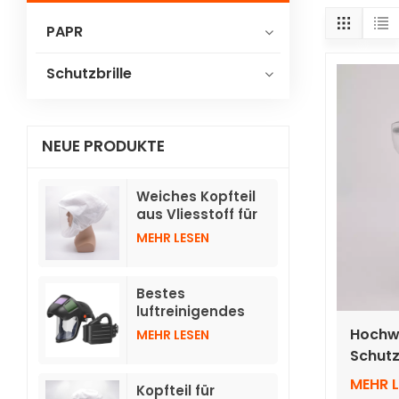
PAPR
Schutzbrille
NEUE PRODUKTE
Weiches Kopfteil
aus Vliesstoff für
Gebläse-
MEHR LESEN
Atemschutzgeräte
TH3 mit Schlauch
Bestes
luftreinigendes
Atemschutzgerät
Hochwe
MEHR LESEN
mit
Schutz
hochklappbaren,
Augen
automatisch
MEHR 
Kopfteil für