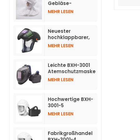
verdunkelnden
Gebläse-
Helmen
Atemschutzgeräte
MEHR LESEN
TH3 mit Schlauch
Neuester
hochklappbarer,
automatisch
MEHR LESEN
abdunkelnder
Helm für
Atemschutzgeräte
Leichte BXH-3001
mit Luftreinigung
Atemschutzmaske
TH3 mit
MEHR LESEN
Druckluftreinigung
und individuellem
Logo und
Hochwertige BXH-
Schweißhelm
3001-5
Atemschutzmasken
MEHR LESEN
mit Luftreinigung
und kurzer Haube
Fabrikgroßhandel
BXH-3001-4