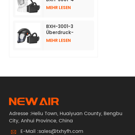
Atemschutzmasken
MEHR LESEN
mit Luftreinigung
und langer
Vlieshaube
BXH-3001-3
Überdruck-
Luftreinigungs-
MEHR LESEN
Atemschutzgerät
mit Schutzhelm
Adresse :Heliu Town, Huaiyuan County, Bengbu
City, Anhui Province, China
E-Mail :
sales@txhyfh.com