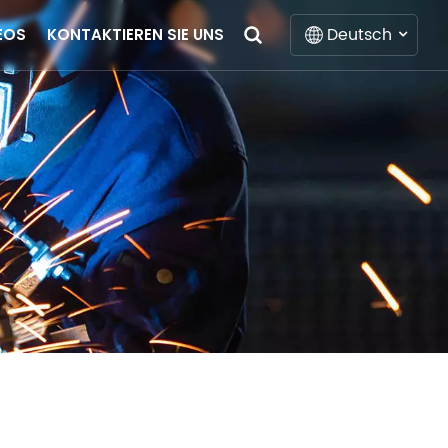
Deutsch
EOS
KONTAKTIEREN SIE UNS
English
Français
Deutsch
Italiano
Русский
Español
Português
Nederlands