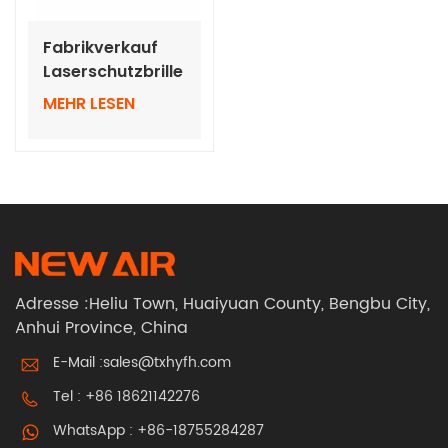
Fabrikverkauf
Laserschutzbrille
OD8+ zum
MEHR LESEN
Schutz beim
Laserschweißen
Adresse :Heliu Town, Huaiyuan County, Bengbu City,
Anhui Province, China
E-Mail :
sales@txhyfh.com
Tel :
+86 18621142276
WhatsApp :
+86-18755284287