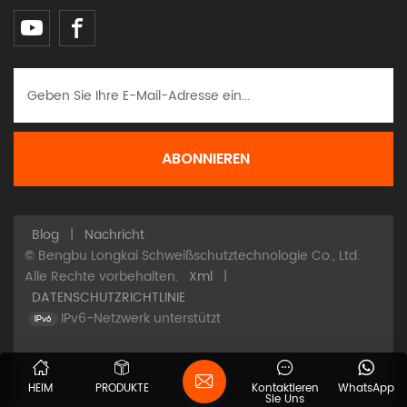
Blog
|
Nachricht
© Bengbu Longkai Schweißschutztechnologie Co., Ltd.
Alle Rechte vorbehalten.
Xml
|
DATENSCHUTZRICHTLINIE
IPv6-Netzwerk unterstützt
HEIM
PRODUKTE
Kontaktieren
WhatsApp
Sie Uns