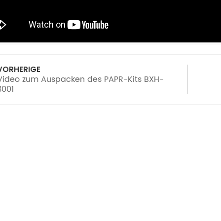
VORHERIGE
Video zum Auspacken des PAPR-Kits BXH-
3001