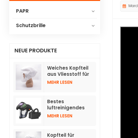
Marc
PAPR
Schutzbrille
NEUE PRODUKTE
Weiches Kopfteil
aus Vliesstoff für
Gebläse-
MEHR LESEN
Atemschutzgeräte
TH3 mit Schlauch
Bestes
luftreinigendes
Atemschutzgerät
MEHR LESEN
mit
hochklappbaren,
automatisch
Kopfteil für