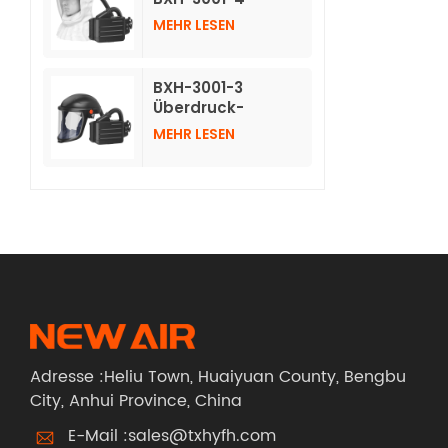
Atemschutzmasken
MEHR LESEN
mit Luftreinigung
und langer
Vlieshaube
BXH-3001-3
Überdruck-
Luftreinigungs-
MEHR LESEN
Atemschutzgerät
mit Schutzhelm
Adresse :Heliu Town, Huaiyuan County, Bengbu
City, Anhui Province, China
E-Mail :
sales@txhyfh.com