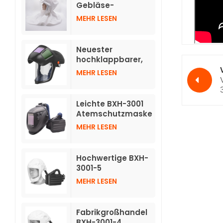
verdunkelnden
Gebläse-
Helmen
Atemschutzgeräte
MEHR LESEN
TH3 mit Schlauch
Neuester
hochklappbarer,
automatisch
MEHR LESEN
abdunkelnder
Helm für
Atemschutzgeräte
Leichte BXH-3001
mit Luftreinigung
Atemschutzmaske
TH3 mit
MEHR LESEN
Druckluftreinigung
und individuellem
Logo und
Hochwertige BXH-
Schweißhelm
3001-5
Atemschutzmasken
MEHR LESEN
mit Luftreinigung
und kurzer Haube
Fabrikgroßhandel
BXH-3001-4