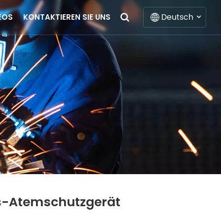
Deutsch
EOS
KONTAKTIEREN SIE UNS
English
Français
Deutsch
Italiano
Русский
Español
Português
gs-Atemschutzgerät
Nederlands