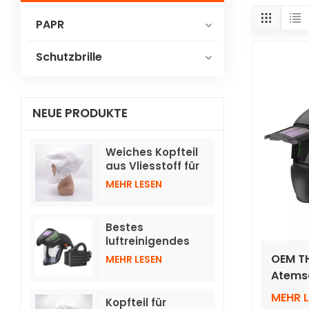
PAPR
Schutzbrille
NEUE PRODUKTE
Weiches Kopfteil
aus Vliesstoff für
Gebläse-
MEHR LESEN
Atemschutzgeräte
TH3 mit Schlauch
Bestes
luftreinigendes
Atemschutzgerät
OEM TH
MEHR LESEN
mit
Atems
hochklappbaren,
autom
automatisch
MEHR 
Kopfteil für
des H