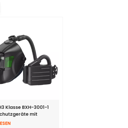
3 Klasse BXH-3001-1
chutzgeräte mit
atischer Verdunkelung
LESEN
elms