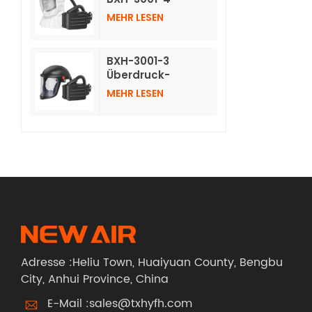
Atemschutzmasken
MEHR LESEN
mit Luftreinigung
und langer
Vlieshaube
BXH-3001-3
Überdruck-
Luftreinigungs-
MEHR LESEN
Atemschutzgerät
mit Schutzhelm
Adresse :Heliu Town, Huaiyuan County, Bengbu
City, Anhui Province, China
E-Mail :
sales@txhyfh.com