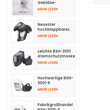
verdunkelnden
Gebläse-
Helmen
Atemschutzgeräte
MEHR LESEN
TH3 mit Schlauch
Neuester
hochklappbarer,
automatisch
MEHR LESEN
abdunkelnder
Helm für
Atemschutzgeräte
Leichte BXH-3001
mit Luftreinigung
Atemschutzmaske
TH3 mit
MEHR LESEN
Druckluftreinigung
und individuellem
Logo und
Hochwertige BXH-
Schweißhelm
3001-5
Atemschutzmasken
MEHR LESEN
mit Luftreinigung
und kurzer Haube
Fabrikgroßhandel
BXH-3001-4