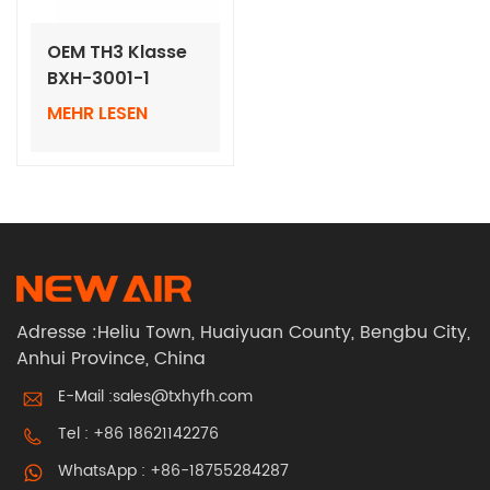
OEM TH3 Klasse
BXH-3001-1
Atemschutzgeräte
MEHR LESEN
mit
automatischer
Verdunkelung
des Helms
Adresse :Heliu Town, Huaiyuan County, Bengbu City,
Anhui Province, China
E-Mail :
sales@txhyfh.com
Tel :
+86 18621142276
WhatsApp :
+86-18755284287