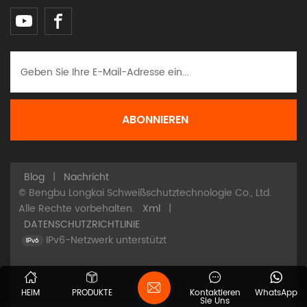
Blog
|
Nachricht
© Bengbu Longkai Schweißschutztechnologie Co., Ltd.
Alle Rechte vorbehalten.
Xml
|
DATENSCHUTZRICHTLINIE
IPv6-Netzwerk unterstützt
HEIM
PRODUKTE
Kontaktieren
WhatsApp
Sie Uns