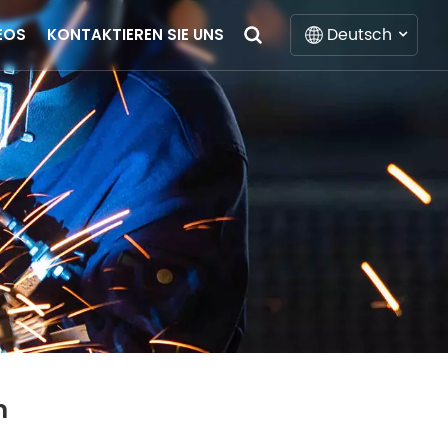
Deutsch
EOS
KONTAKTIEREN SIE UNS
English
Français
Deutsch
Italiano
Русский
Español
Português
n
Nederlands