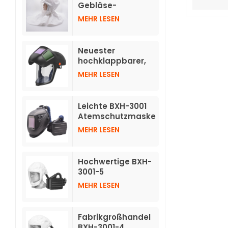
verdunkelnden
Gebläse-
Helmen
Atemschutzgeräte
MEHR LESEN
TH3 mit Schlauch
Neuester
hochklappbarer,
automatisch
MEHR LESEN
abdunkelnder
Helm für
Atemschutzgeräte
Leichte BXH-3001
mit Luftreinigung
Atemschutzmaske
TH3 mit
MEHR LESEN
Druckluftreinigung
und individuellem
Logo und
Hochwertige BXH-
Schweißhelm
3001-5
Atemschutzmasken
MEHR LESEN
mit Luftreinigung
und kurzer Haube
Fabrikgroßhandel
BXH-3001-4