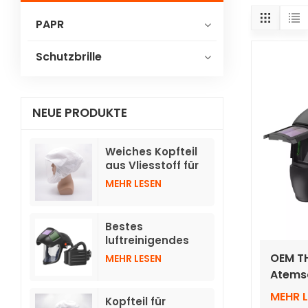
PAPR
Schutzbrille
NEUE PRODUKTE
Weiches Kopfteil
aus Vliesstoff für
Gebläse-
MEHR LESEN
Atemschutzgeräte
TH3 mit Schlauch
Bestes
luftreinigendes
Atemschutzgerät
OEM TH
MEHR LESEN
mit
Atems
hochklappbaren,
autom
automatisch
MEHR 
Kopfteil für
des H