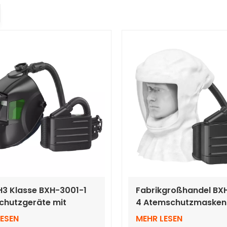
3 Klasse BXH-3001-1
Fabrikgroßhandel BX
chutzgeräte mit
4 Atemschutzmasken
atischer Verdunkelung
Luftreinigung und lan
LESEN
MEHR LESEN
elms
Vlieshaube