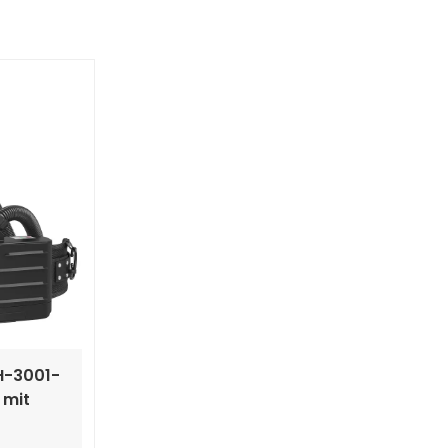
Polski
Українська
H-3001-
 mit
ger