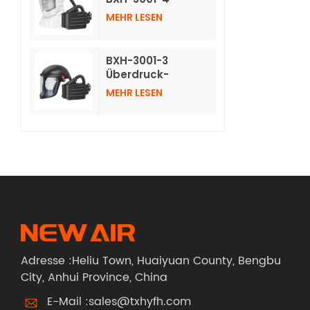
Atemschutzmasken
MEHR LESEN
mit Luftreinigung
und langer
Vlieshaube
BXH-3001-3
Überdruck-
Luftreinigungs-
MEHR LESEN
Atemschutzgerät
mit Schutzhelm
Adresse :Heliu Town, Huaiyuan County, Bengbu
City, Anhui Province, China
E-Mail :
sales@txhyfh.com