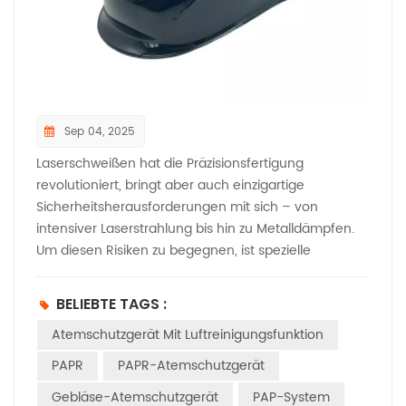
ein sichereres Arbeitsumfeld für alle, die mit
Laserarbeiten beschäftigt sind. Egal, ob Sie in der
Laserherstellung oder in der Forschung tätig sind,
diese Sicherheitskombination ist definitiv eine
Überlegung wert. Wenn Sie mehr erfahren möchten,
klicken Sie bitte hier. www.newairsafety.com.
Sep 04, 2025
Laserschweißen hat die Präzisionsfertigung
revolutioniert, bringt aber auch einzigartige
Sicherheitsherausforderungen mit sich – von
intensiver Laserstrahlung bis hin zu Metalldämpfen.
Um diesen Risiken zu begegnen, ist spezielle
Schutzausrüstung unerlässlich. Heute untersuchen
wir, wie ein Laserschweißhelm in Verbindung mit
BELIEBTE TAGS :
einem Atemschutzgerät mit Luftreinigungsfunktion
Atemschutzgerät Mit Luftreinigungsfunktion
um die Sicherheit der Schweißer zu
gewährleisten.Der Schutz für Augen und Gesicht:
PAPR
PAPR-Atemschutzgerät
NEW AIR LaserschweißhelmNehmen wir zum Beispiel
Gebläse-Atemschutzgerät
PAP-System
den NEW AIR Laserschweißhelm. Seine technischen