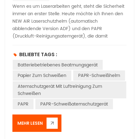
Wenn es um Laserarbeiten geht, steht die Sicherheit
immer an erster Stelle. Heute möchte ich Ihnen den
NEW AIR Laserschutzhelm (automatisch
abblendende Version ADF) und den PAPR
(Druckluft-Reinigungsatemgerät), die damit
zusammenarbeiten und eine hervorragende Wahl
für die Gewährleistung der Sicherheit bei
BELIEBTE TAGS :
Laseroperationen darstellen. Der ADF-Helm wurde
Batteriebetriebenes Beatmungsgerät
speziell für den Laserschutz entwickelt. Sein
Hauptwellenlängenbereich liegt zwischen 950 und
Papier Zum Schweißen
PAPR-Schweißhelm
1100 nm und ist perfekt auf den in vielen
Atemschutzgerät Mit Luftreinigung Zum
Laseranwendungen eingesetzten 950- bis 1100-nm-
Schweißen
Faserlaser abgestimmt. Hergestellt aus PP- und PC-
Materialien ist er nicht nur langlebig, sondern bietet
PAPR
PAPR-Schweißatemschutzgerät
auch zuverlässigen Schutz. Ein Highlight ist die
automatische Dimmfunktion. Im Dunkeln kann er auf
MEHR LESEN
DIN4/5-8/9-13 eingestellt werden. Das PC-
absorbierende Laserfenster bietet eine Lichtdichte