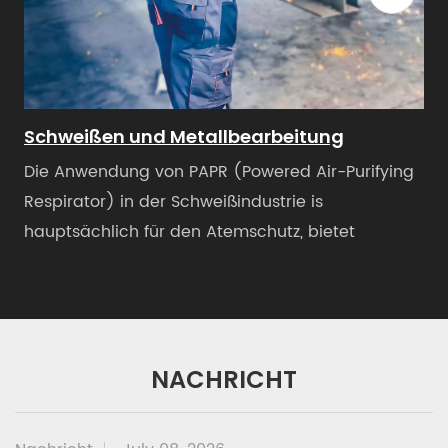
Schweißen und Metallbearbeitung
Die Anwendung von PAPR (Powered Air-Purifying
Respirator) in der Schweißindustrie is
hauptsächlich für den Atemschutz, bietet
saubere Luft für Schweißer, um ihre Gesundheit zu
schützen und gleichzeitig den Arbeitskomfort zu
verbessern. Erstens ist unser PAPR sehr leicht,
inklusive Standardbatterie beträgt das Gewicht
NACHRICHT
lediglich 820g. - Bereitstellung von Atemschutz:
Beim Schweißen entstehen große Mengen an
Rauch und schädlichen Gasen, wie