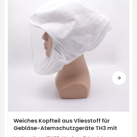
Kopfteil für Gebläse-
Fabrik-Schutzbrille Männer Frauen
Weiches Kopfteil aus Vliesstoff für
Atemschutzgeräte TH3 mit Schlauch
Augenschutz Anti-Schlag-Brille
Gebläse-Atemschutzgeräte TH3 mit
Schlauch