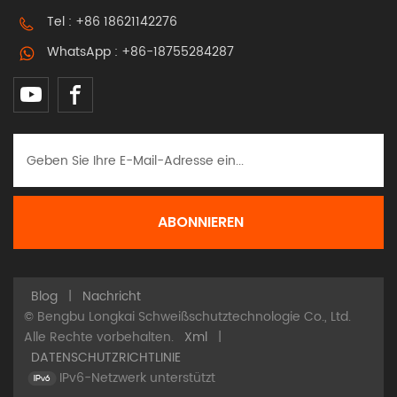
Tel :
+86 18621142276
des PAPR-Systems kann an unterschiedliche
Schweißverfahren und Arbeitsumgebungen
WhatsApp :
+86-18755284287
angepasst werden. Luftdurchfluss der Stufe 1: 170
l/min, Stufe 2: 210 l/min. Intelligenter,
gleichmäßiger Luftstrom, Die
Turbogeschwindigkeit erhöht sich automatisch,
wenn der Widerstand des Filters zunimmt.
Blog
|
Nachricht
© Bengbu Longkai Schweißschutztechnologie Co., Ltd.
Alle Rechte vorbehalten.
Xml
|
DATENSCHUTZRICHTLINIE
IPv6-Netzwerk unterstützt