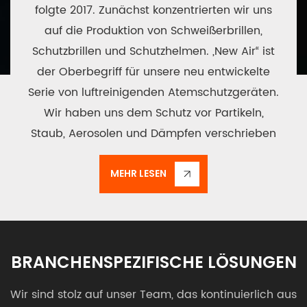
folgte 2017. Zunächst konzentrierten wir uns
auf die Produktion von Schweißerbrillen,
Schutzbrillen und Schutzhelmen. „New Air“ ist
der Oberbegriff für unsere neu entwickelte
Serie von luftreinigenden Atemschutzgeräten.
Wir haben uns dem Schutz vor Partikeln,
Staub, Aerosolen und Dämpfen verschrieben
und decken damit den gesamten
Schutzbereich ab. Im Jahr 2024 erhielt unser
MEHR LESEN
erstes PAPR BXH-3001 die CE-Zertifizierung der
Klasse TH3. Anschließend brachten wir
sukzessive PAPR für Gaskartuschen und ein
PAPR im superdünnen Rucksack-Stil auf den
BRANCHENSPEZIFISCHE LÖSUNGEN
Markt, an das eine Gesichtsmaske direkt
Wir sind stolz auf unser Team, das kontinuierlich aus
angeschlossen werden kann. Um mehr